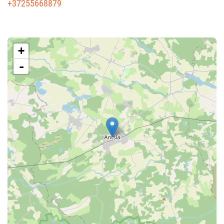
+37255668879
+
-