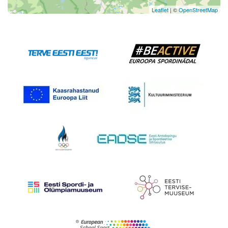
Leaflet
| ©
OpenStreetMap