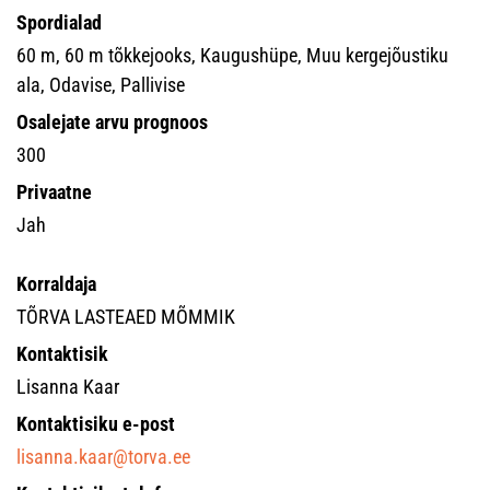
Spordialad
60 m, 60 m tõkkejooks, Kaugushüpe, Muu kergejõustiku
ala, Odavise, Pallivise
Osalejate arvu prognoos
300
Privaatne
Jah
Korraldaja
TÕRVA LASTEAED MÕMMIK
Kontaktisik
Lisanna Kaar
Kontaktisiku e-post
lisanna.kaar@torva.ee