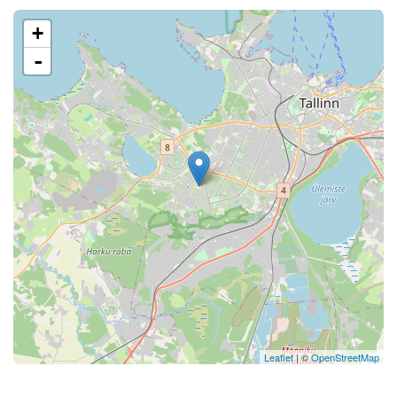
+
-
Leaflet
| ©
OpenStreetMap