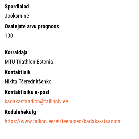
Spordialad
Jooksmine
Osalejate arvu prognoos
100
Korraldaja
MTÜ Triathlon Estonia
Kontaktisik
Nikita Tšerednitšenko
Kontaktisiku e-post
kadakastaadion@tallinnlv.ee
Kodulehekülg
https://www.tallinn.ee/et/teenused/kadaka-staadion