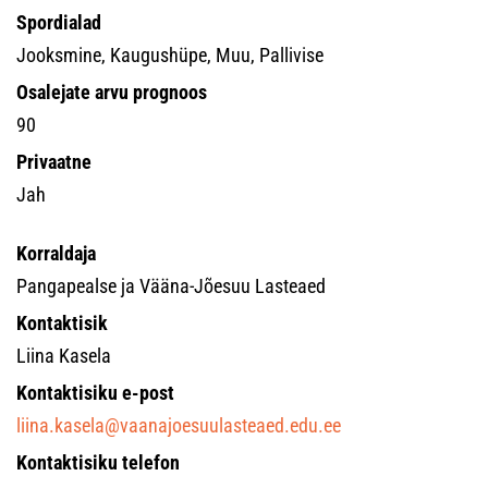
Spordialad
Jooksmine, Kaugushüpe, Muu, Pallivise
Osalejate arvu prognoos
90
Privaatne
Jah
Korraldaja
Pangapealse ja Vääna-Jõesuu Lasteaed
Kontaktisik
Liina Kasela
Kontaktisiku e-post
liina.kasela@vaanajoesuulasteaed.edu.ee
Kontaktisiku telefon