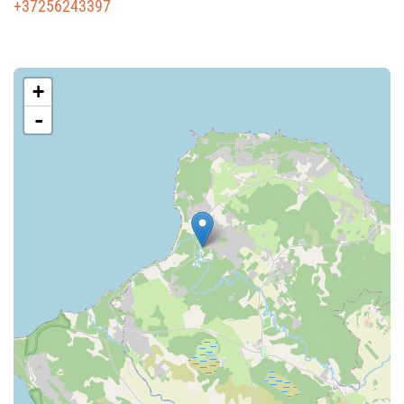
+37256243397
+
-