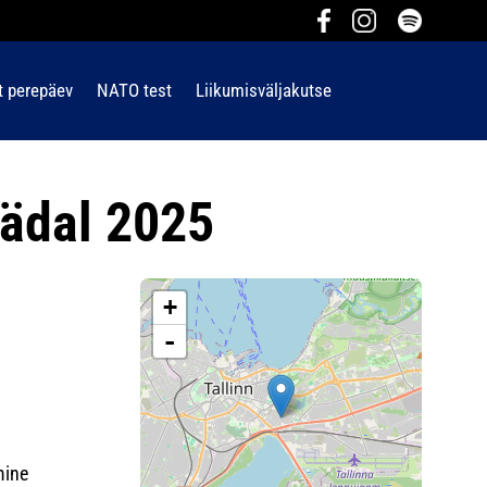
t perepäev
NATO test
Liikumisväljakutse
nädal 2025
+
-
mine