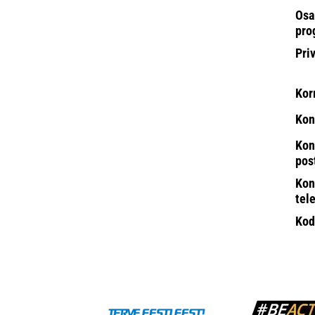
Osa
pro
Pri
Kor
Kon
Kon
pos
Kon
tel
Kod