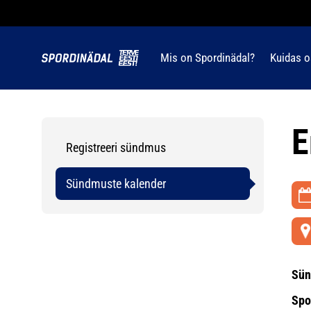
Mis on Spordinädal?
Kuidas o
E
Registreeri sündmus
Sündmuste kalender
Sün
Spo