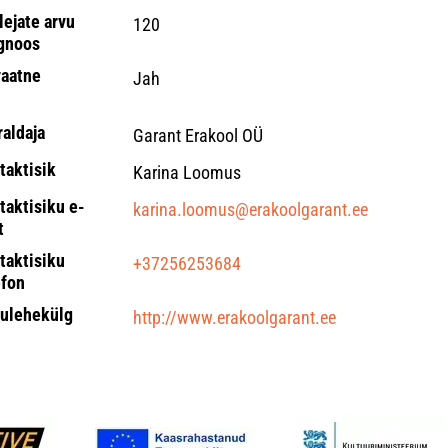
lejate arvu
120
gnoos
vaatne
Jah
raldaja
Garant Erakool OÜ
taktisik
Karina Loomus
taktisiku e-
karina.loomus@erakoolgarant.ee
t
taktisiku
+37256253684
efon
ulehekülg
http://www.erakoolgarant.ee