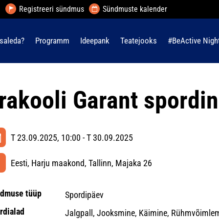
Registreeri sündmus
Sündmuste kalender
saleda?
Programm
Ideepank
Teatejooks
#BeActive Nigh
rakooli Garant spordi
T 23.09.2025, 10:00 - T 30.09.2025
Eesti, Harju maakond, Tallinn, Majaka 26
dmuse tüüp
Spordipäev
rdialad
Jalgpall, Jooksmine, Käimine, Rühmvõimle