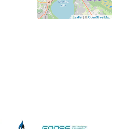
Leaflet
| ©
OpenStreetMap