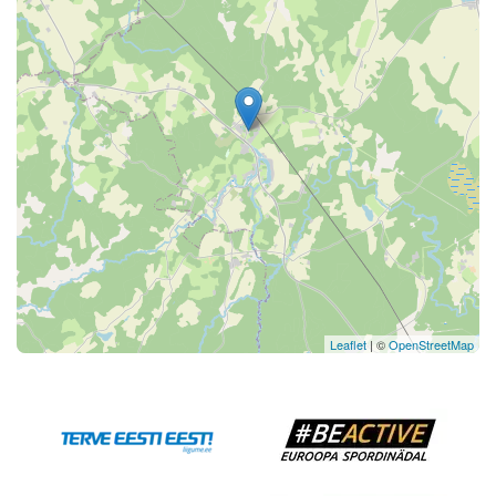
Leaflet
| ©
OpenStreetMap