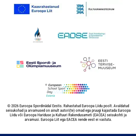
© 2026 Euroopa Spordinädal Eestis. Rahastatud Euroopa Liidu poolt. Avaldatud
seisukohad ja arvamused on ainult autori(te) omad ega pruugi kajastada Euroopa
Liidu või Euroopa Hariduse ja Kultuuri Rakendusameti (EACEA) seisukohti ja
arvamusi. Euroopa Liit ega EACEA nende eest ei vastuta.