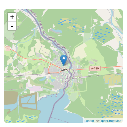
+
-
Leaflet
| ©
OpenStreetMap