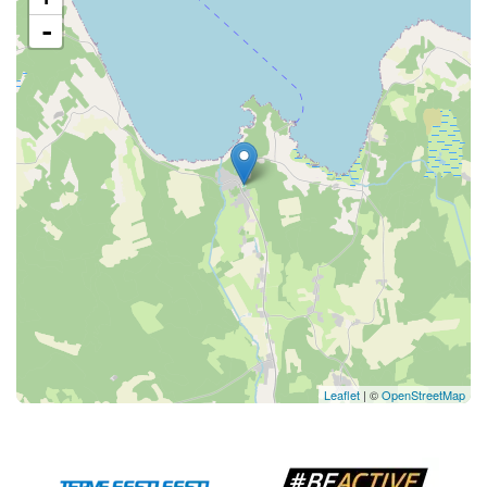
-
Leaflet
| ©
OpenStreetMap