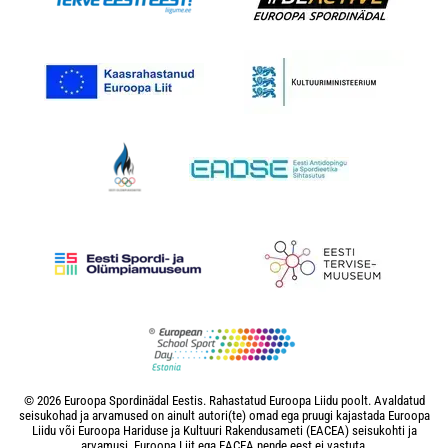
© 2026 Euroopa Spordinädal Eestis. Rahastatud Euroopa Liidu poolt. Avaldatud
seisukohad ja arvamused on ainult autori(te) omad ega pruugi kajastada Euroopa
Liidu või Euroopa Hariduse ja Kultuuri Rakendusameti (EACEA) seisukohti ja
arvamusi. Euroopa Liit ega EACEA nende eest ei vastuta.