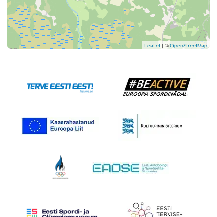
Leaflet
| ©
OpenStreetMap