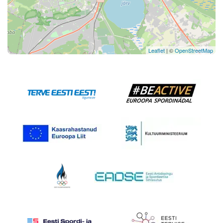
Leaflet
| ©
OpenStreetMap