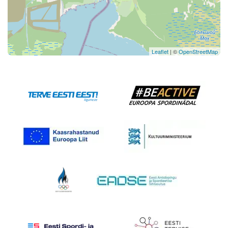
Leaflet
| ©
OpenStreetMap