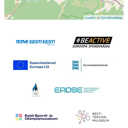
Leaflet
| ©
OpenStreetMap