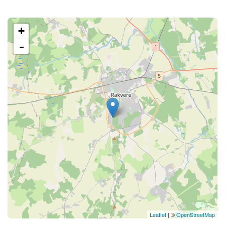
+
-
Leaflet
| ©
OpenStreetMap