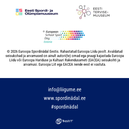
© 2026 Euroopa Spordinädal Eestis. Rahastatud Euroopa Liidu poolt. Avaldatud
seisukohad ja arvamused on ainult autori(te) omad ega pruugi kajastada Euroopa
Liidu või Euroopa Hariduse ja Kultuuri Rakendusameti (EACEA) seisukohti ja
arvamusi. Euroopa Liit ega EACEA nende eest ei vastuta.
info@liigume.ee
www.spordinädal.ee
#spordinädal