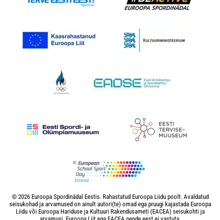
© 2026 Euroopa Spordinädal Eestis. Rahastatud Euroopa Liidu poolt. Avaldatud
seisukohad ja arvamused on ainult autori(te) omad ega pruugi kajastada Euroopa
Liidu või Euroopa Hariduse ja Kultuuri Rakendusameti (EACEA) seisukohti ja
arvamusi. Euroopa Liit ega EACEA nende eest ei vastuta.