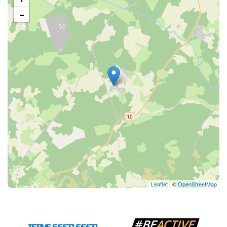
-
Leaflet
| ©
OpenStreetMap