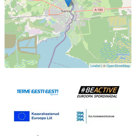
Leaflet
| ©
OpenStreetMap