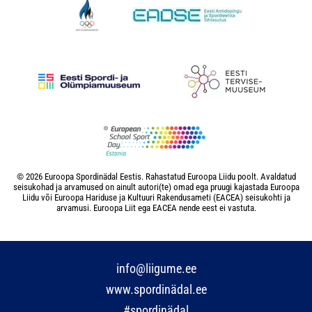
© 2026 Euroopa Spordinädal Eestis. Rahastatud Euroopa Liidu poolt. Avaldatud
seisukohad ja arvamused on ainult autori(te) omad ega pruugi kajastada Euroopa
Liidu või Euroopa Hariduse ja Kultuuri Rakendusameti (EACEA) seisukohti ja
arvamusi. Euroopa Liit ega EACEA nende eest ei vastuta.
info@liigume.ee
www.spordinädal.ee
#spordinädal