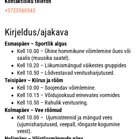
Kontaktisiku telefon
+3723560543
Kirjeldus/ajakava
Esmaspäev – Sportlik algus
Kell 10.00 – Ühine hommikune võimlemine õues või
saalis (muusika saatel).
Kell 10.20 – Liikumismängud väikestes gruppides
Kell 10.50 – Lõdvestavad venitusharjutused.
Teisipäev – Kiirus ja rõõm
Kell 10.00 – Soojendav võimlemine.
Kell 10.15 – Võidujooksud erinevates vormides
Kell 10.50 – Rahulik venitusring.
Kolmapäev – Vee rõõmud
Kell 10.00 – Ujumistrennid ja mängud vees
(ujumisharjutused, veepall, rõngaste kogumine
veest).
Neljapäev – Võistlusmängude päev