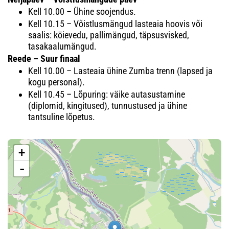
Kell 10.00 – Ühine soojendus.
Kell 10.15 – Võistlusmängud lasteaia hoovis või
saalis: köievedu, pallimängud, täpsusvisked,
tasakaalumängud.
Reede – Suur finaal
Kell 10.00 – Lasteaia ühine Zumba trenn (lapsed ja
kogu personal).
Kell 10.45 – Lõpuring: väike autasustamine
(diplomid, kingitused), tunnustused ja ühine
tantsuline lõpetus.
+
-