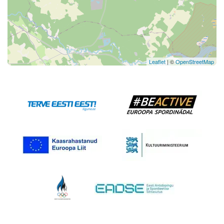
Leaflet
| ©
OpenStreetMap