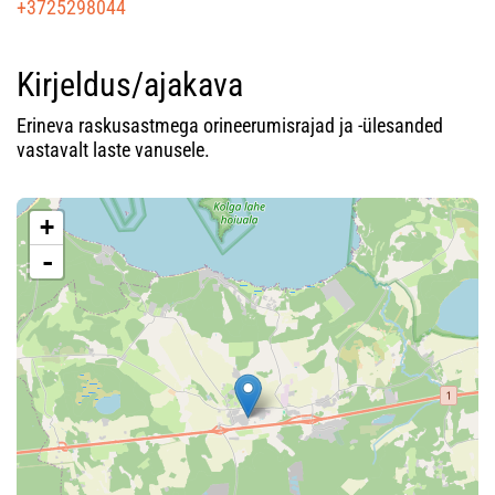
+3725298044
Kirjeldus/ajakava
Erineva raskusastmega orineerumisrajad ja -ülesanded
vastavalt laste vanusele.
+
-