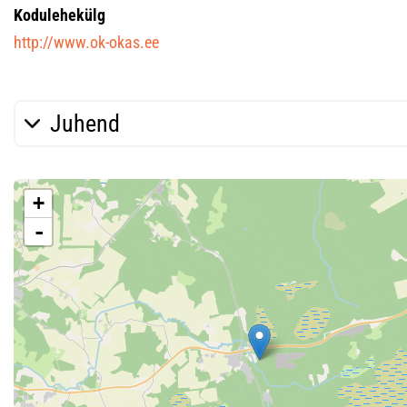
Kodulehekülg
http://www.ok-okas.ee
Juhend
+
-