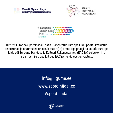
© 2026 Euroopa Spordinädal Eestis. Rahastatud Euroopa Liidu poolt. Avaldatud
seisukohad ja arvamused on ainult autori(te) omad ega pruugi kajastada Euroopa
Liidu või Euroopa Hariduse ja Kultuuri Rakendusameti (EACEA) seisukohti ja
arvamusi. Euroopa Liit ega EACEA nende eest ei vastuta.
info@liigume.ee
www.spordinädal.ee
#spordinädal