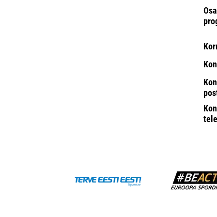
Osa
pro
Kor
Kon
Kon
pos
Kon
tel