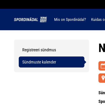
Mis on Spordinädal?
Kuidas o
N
Registreeri sündmus
Sündmuste kalender
Sün
Spo