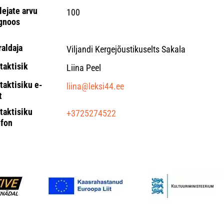
lejate arvu
100
gnoos
raldaja
Viljandi Kergejõustikuselts Sakala
taktisik
Liina Peel
taktisiku e-
liina@leksi44.ee
t
taktisiku
+3725274522
efon