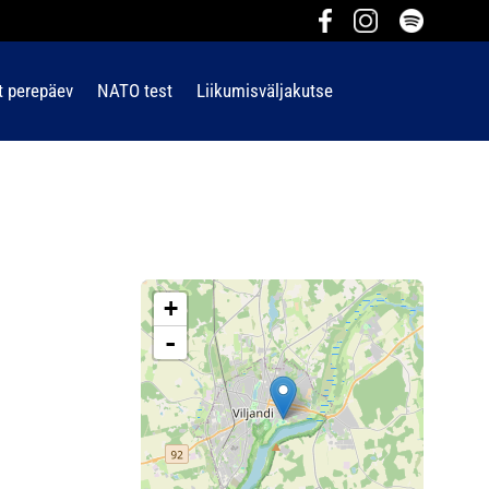
t perepäev
NATO test
Liikumisväljakutse
+
-