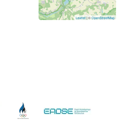
Leaflet
| ©
OpenStreetMap