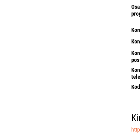
Osa
pro
Kor
Kon
Kon
pos
Kon
tel
Kod
Ki
http