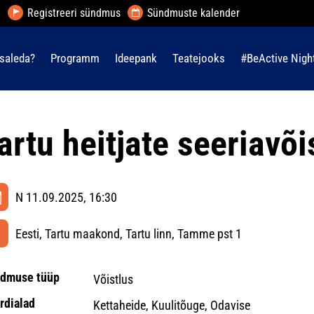
Registreeri sündmus
Sündmuste kalender
saleda?
Programm
Ideepank
Teatejooks
#BeActive Nigh
artu heitjate seeriavõi
N 11.09.2025, 16:30
Eesti, Tartu maakond, Tartu linn, Tamme pst 1
dmuse tüüp
Võistlus
rdialad
Kettaheide, Kuulitõuge, Odavise