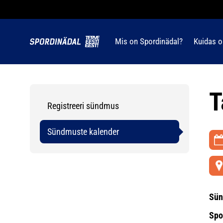
Mis on Spordinädal?
Kuidas o
T
Registreeri sündmus
Sündmuste kalender
Sün
Spo