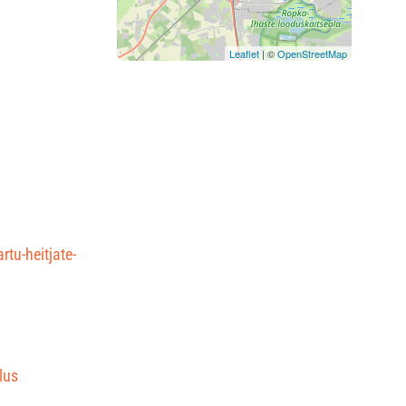
Leaflet
| ©
OpenStreetMap
rtu-heitjate-
lus