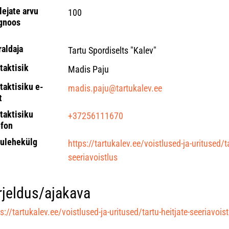
lejate arvu
100
gnoos
raldaja
Tartu Spordiselts "Kalev"
taktisik
Madis Paju
taktisiku e-
madis.paju@tartukalev.ee
t
taktisiku
+37256111670
efon
ulehekülg
https://tartukalev.ee/voistlused-ja-uritused/ta
seeriavoistlus
rjeldus/ajakava
s://tartukalev.ee/voistlused-ja-uritused/tartu-heitjate-seeriavoist