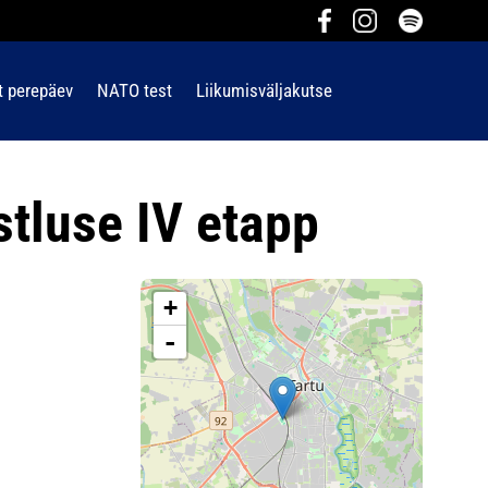
t perepäev
NATO test
Liikumisväljakutse
stluse IV etapp
+
-