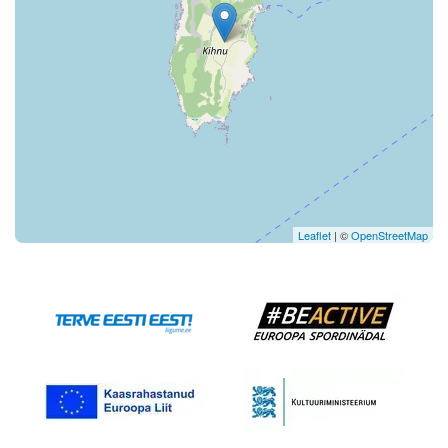
Leaflet
| ©
OpenStreetMap