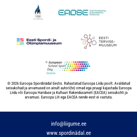
© 2026 Euroopa Spordinädal Eestis. Rahastatud Euroopa Liidu poolt. Avaldatud
seisukohad ja arvamused on ainult autori(te) omad ega pruugi kajastada Euroopa
Liidu või Euroopa Hariduse ja Kultuuri Rakendusameti (EACEA) seisukohti ja
arvamusi. Euroopa Liit ega EACEA nende eest ei vastuta.
info@liigume.ee
www.spordinädal.ee