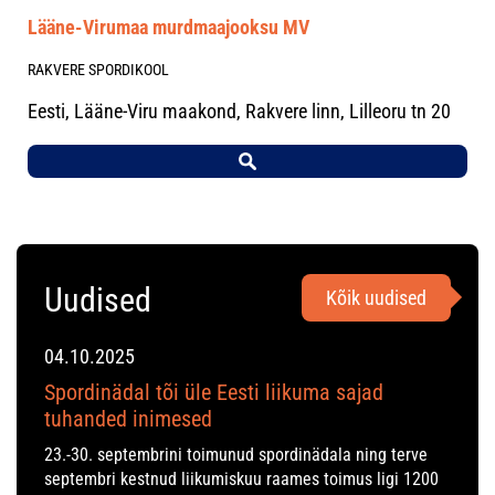
Lääne-Virumaa murdmaajooksu MV
RAKVERE SPORDIKOOL
Eesti, Lääne-Viru maakond, Rakvere linn, Lilleoru tn 20
Uudised
Kõik uudised
04.10.2025
Spordinädal tõi üle Eesti liikuma sajad
tuhanded inimesed
23.-30. septembrini toimunud spordinädala ning terve
septembri kestnud liikumiskuu raames toimus ligi 1200