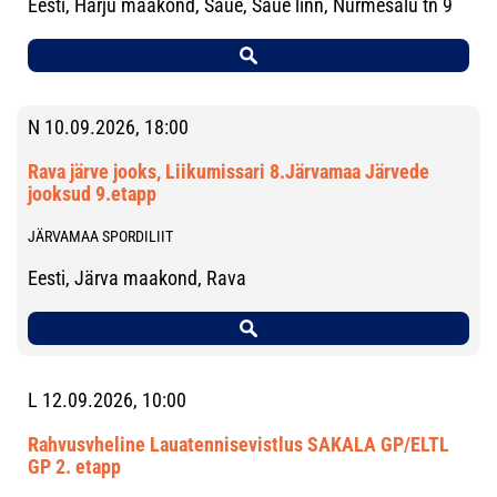
Eesti, Harju maakond, Saue, Saue linn, Nurmesalu tn 9
N 10.09.2026, 18:00
Rava järve jooks, Liikumissari 8.Järvamaa Järvede
jooksud 9.etapp
JÄRVAMAA SPORDILIIT
Eesti, Järva maakond, Rava
L 12.09.2026, 10:00
Rahvusvheline Lauatennisevistlus SAKALA GP/ELTL
GP 2. etapp