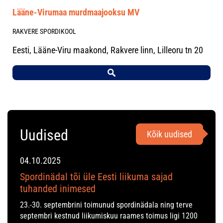
Lääne-Virumaa murdmaajooksu MV
RAKVERE SPORDIKOOL
Eesti, Lääne-Viru maakond, Rakvere linn, Lilleoru tn 20
Uudised
Kõik uudised
04.10.2025
Spordinädal tõi üle Eesti liikuma sajad
tuhanded inimesed
23.-30. septembrini toimunud spordinädala ning terve
septembri kestnud liikumiskuu raames toimus ligi 1200