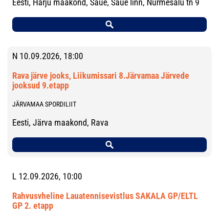
Eesti, Harju maakond, Saue, Saue linn, Nurmesalu tn 9
N 10.09.2026, 18:00
Rava järve jooks, Liikumissari 8.Järvamaa Järvede
jooksud 9.etapp
JÄRVAMAA SPORDILIIT
Eesti, Järva maakond, Rava
L 12.09.2026, 10:00
Rahvusvheline Lauatennisevistlus SAKALA GP/ELTL
GP 2. etapp