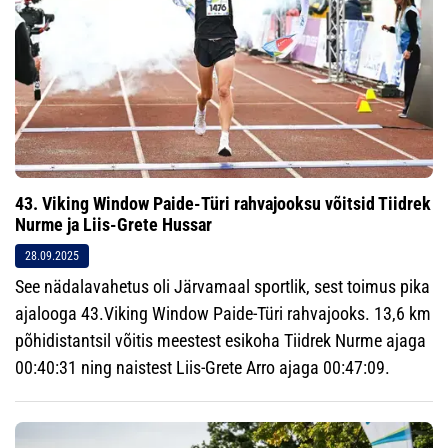
43. Viking Window Paide-Türi rahvajooksu võitsid Tiidrek
Nurme ja Liis-Grete Hussar
28.09.2025
See nädalavahetus oli Järvamaal sportlik, sest toimus pika
ajalooga 43.Viking Window Paide-Türi rahvajooks. 13,6 km
põhidistantsil võitis meestest esikoha Tiidrek Nurme ajaga
00:40:31 ning naistest Liis-Grete Arro ajaga 00:47:09.