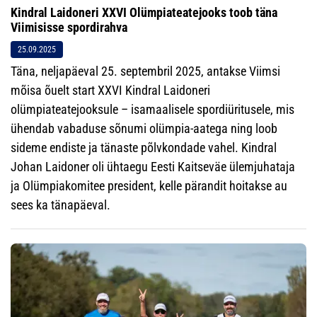
Kindral Laidoneri XXVI Olümpiateatejooks toob täna
Viimisisse spordirahva
25.09.2025
Täna, neljapäeval 25. septembril 2025, antakse Viimsi
mõisa õuelt start XXVI Kindral Laidoneri
olümpiateatejooksule – isamaalisele spordiüritusele, mis
ühendab vabaduse sõnumi olümpia-aatega ning loob
sideme endiste ja tänaste põlvkondade vahel. Kindral
Johan Laidoner oli ühtaegu Eesti Kaitseväe ülemjuhataja
ja Olümpiakomitee president, kelle pärandit hoitakse au
sees ka tänapäeval.