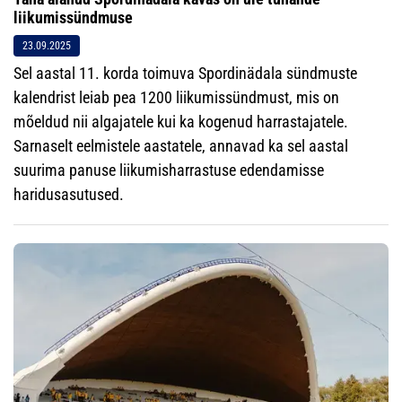
liikumissündmuse
23.09.2025
Sel aastal 11. korda toimuva Spordinädala sündmuste
kalendrist leiab pea 1200 liikumissündmust, mis on
mõeldud nii algajatele kui ka kogenud harrastajatele.
Sarnaselt eelmistele aastatele, annavad ka sel aastal
suurima panuse liikumisharrastuse edendamisse
haridusasutused.