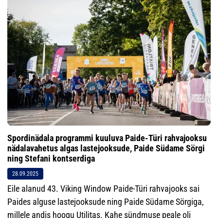
Spordinädala programmi kuuluva Paide-Türi rahvajooksu
nädalavahetus algas lastejooksude, Paide Südame Sörgi
ning Stefani kontserdiga
28.09.2025
Eile alanud 43. Viking Window Paide-Türi rahvajooks sai
Paides alguse lastejooksude ning Paide Südame Sörgiga,
millele andis hoogu Utilitas. Kahe sündmuse peale oli