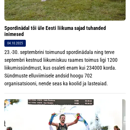
Spordinädal tõi üle Eesti liikuma sajad tuhanded
inimesed
04.10.2025
23.-30. septembrini toimunud spordinädala ning terve
septembri kestnud liikumiskuu raames toimus ligi 1200
liikumissündmust, kus osaleti enam kui 234000 korda.
Sündmuste elluviimisele andsid hoogu 702
organisatsiooni, nende seas ka koolid ja lasteaiad.