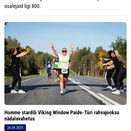
osalejaid ligi 800.
Homme stardib Viking Window Paide-Türi rahvajooksu
nädalavahetus
26.09.2025