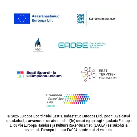
© 2026 Euroopa Spordinädal Eestis. Rahastatud Euroopa Liidu poolt. Avaldatud
seisukohad ja arvamused on ainult autori(te) omad ega pruugi kajastada Euroopa
Liidu või Euroopa Hariduse ja Kultuuri Rakendusameti (EACEA) seisukohti ja
arvamusi. Euroopa Liit ega EACEA nende eest ei vastuta.