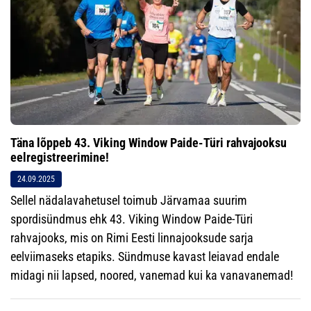
Täna lõppeb 43. Viking Window Paide-Türi rahvajooksu
eelregistreerimine!
24.09.2025
Sellel nädalavahetusel toimub Järvamaa suurim
spordisündmus ehk 43. Viking Window Paide-Türi
rahvajooks, mis on Rimi Eesti linnajooksude sarja
eelviimaseks etapiks. Sündmuse kavast leiavad endale
midagi nii lapsed, noored, vanemad kui ka vanavanemad!