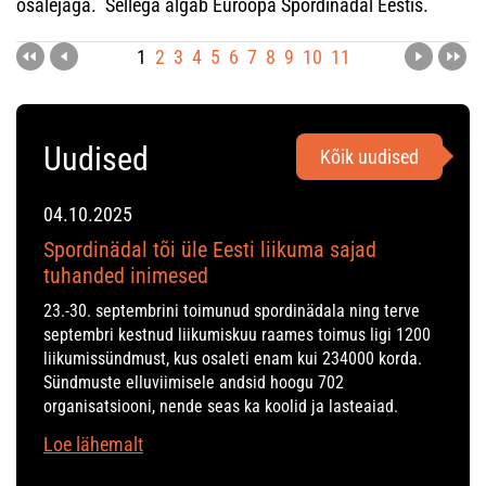
osalejaga. Sellega algab Euroopa Spordinädal Eestis.
1
2
3
4
5
6
7
8
9
10
11
Uudised
Kõik uudised
04.10.2025
Spordinädal tõi üle Eesti liikuma sajad
tuhanded inimesed
23.-30. septembrini toimunud spordinädala ning terve
septembri kestnud liikumiskuu raames toimus ligi 1200
liikumissündmust, kus osaleti enam kui 234000 korda.
Sündmuste elluviimisele andsid hoogu 702
organisatsiooni, nende seas ka koolid ja lasteaiad.
Loe lähemalt