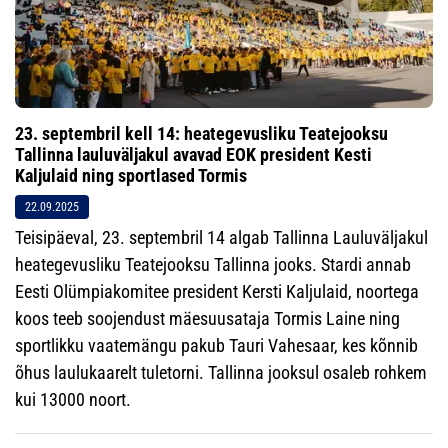
23. septembril kell 14: heategevusliku Teatejooksu
Tallinna lauluväljakul avavad EOK president Kesti
Kaljulaid ning sportlased Tormis
22.09.2025
Teisipäeval, 23. septembril 14 algab Tallinna Lauluväljakul
heategevusliku Teatejooksu Tallinna jooks. Stardi annab
Eesti Olümpiakomitee president Kersti Kaljulaid, noortega
koos teeb soojendust mäesuusataja Tormis Laine ning
sportlikku vaatemängu pakub Tauri Vahesaar, kes kõnnib
õhus laulukaarelt tuletorni. Tallinna jooksul osaleb rohkem
kui 13000 noort.