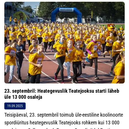
23. septembril: Heategevuslik Teatejooksu starti läheb
üle 13 000 osaleja
19.09.2025
Teisipäeval, 23. septembril toimub üle-eestiline koolinoorte
spordiüritus heategevuslik Teatejooks rohkem kui 13 000