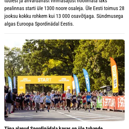
tuulest ja ähvardavast vihmasajust hoolimata läks
pealinnas starti üle 1300 noore osaleja. Üle Eesti toimus 28
jooksu kokku rohkem kui 13 000 osavõtjaga. Sündmusega
algas Euroopa Spordinädal Eestis.
Täna alanud Spordinädala kavas on üle tuhande