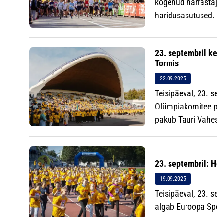
kogenud harrastaj
haridusasutused.
23. septembril ke
Tormis
22.09.2025
Teisipäeval, 23. s
Olümpiakomitee pr
pakub Tauri Vahesa
23. septembril: H
19.09.2025
Teisipäeval, 23. s
algab Euroopa Spo