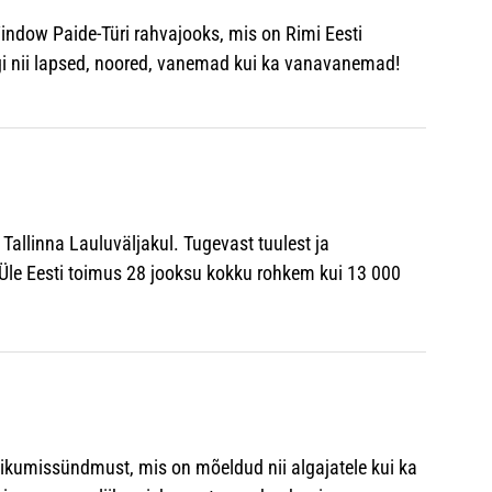
ndow Paide-Türi rahvajooks, mis on Rimi Eesti
gi nii lapsed, noored, vanemad kui ka vanavanemad!
allinna Lauluväljakul. Tugevast tuulest ja
 Üle Eesti toimus 28 jooksu kokku rohkem kui 13 000
iikumissündmust, mis on mõeldud nii algajatele kui ka