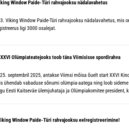
king Window Paide-Türi rahvajooksu nädalavahetus
3. Viking Window Paide-Türi rahvajooksu nädalavahetus, mis on 
istreerus ligi 3000 osalejat.
 XXVI Olümpiateatejooks toob täna Viimisisse spordirahva
 25. septembril 2025, antakse Viimsi mõisa õuelt start XXVI Kin
mis ühendab vabaduse sõnumi olümpia-aatega ning loob sideme 
egu Eesti Kaitseväe ülemjuhataja ja Olümpiakomitee president, k
Viking Window Paide-Türi rahvajooksu eelregistreerimine!