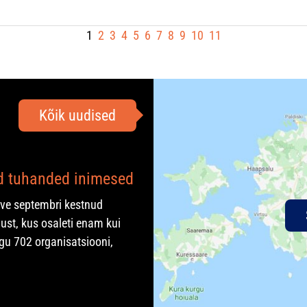
1
2
3
4
5
6
7
8
9
10
11
Kõik uudised
ad tuhanded inimesed
rve septembri kestnud
ust, kus osaleti enam kui
gu 702 organisatsiooni,