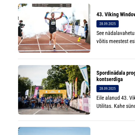
43. Viking Window
28.09.2025
See nädalavahetus
võitis meestest es
Spordinädala pro
kontserdiga
28.09.2025
Eile alanud 43. V
Utilitas. Kahe sün