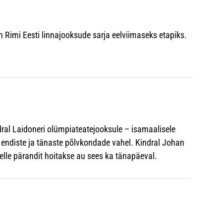
Rimi Eesti linnajooksude sarja eelviimaseks etapiks.
dral Laidoneri olümpiateatejooksule – isamaalisele
endiste ja tänaste põlvkondade vahel. Kindral Johan
elle pärandit hoitakse au sees ka tänapäeval.