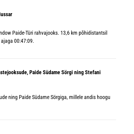
Hussar
ndow Paide-Türi rahvajooks. 13,6 km põhidistantsil
o ajaga 00:47:09.
astejooksude, Paide Südame Sörgi ning Stefani
sude ning Paide Südame Sörgiga, millele andis hoogu