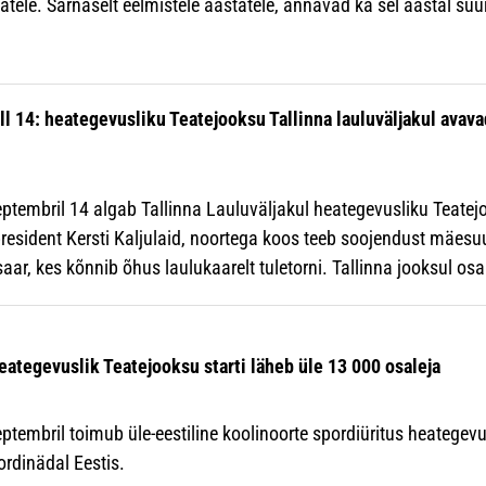
atele. Sarnaselt eelmistele aastatele, annavad ka sel aastal s
ll 14: heategevusliku Teatejooksu Tallinna lauluväljakul avava
eptembril 14 algab Tallinna Lauluväljakul heategevusliku Teatej
esident Kersti Kaljulaid, noortega koos teeb soojendust mäesu
ar, kes kõnnib õhus laulukaarelt tuletorni. Tallinna jooksul os
eategevuslik Teatejooksu starti läheb üle 13 000 osaleja
eptembril toimub üle-eestiline koolinoorte spordiüritus heatege
rdinädal Eestis.