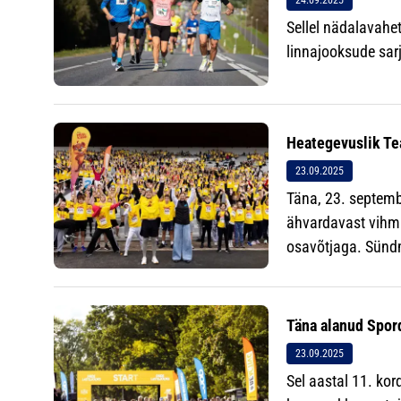
24.09.2025
Sellel nädalavahe
linnajooksude sar
Heategevuslik Tea
23.09.2025
Täna, 23. septemb
ähvardavast vihma
osavõtjaga. Sünd
Täna alanud Spor
23.09.2025
Sel aastal 11. ko