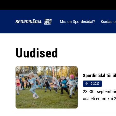
Mis on Spordinädal?
Kuidas o
Uudised
Spordinädal tõi ü
04.10.2025
23.-30. septembri
osaleti enam kui 