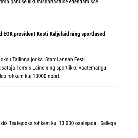
uurima panuse liikumisharrastuse edendamisse
d EOK president Kesti Kaljulaid ning sportlased
ooksu Tallinna jooks. Stardi annab Eesti
usataja Tormis Laine ning sportlikku vaatemängu
aleb rohkem kui 13000 noort.
vuslik Teatejooks rohkem kui 13 000 osalejaga. Sellega