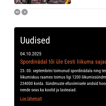
Uudised
04.10.2025
Spordinädal tõi üle Eesti liikuma saj
23.-30. septembrini toimunud spordinädala ning te
liikumiskuu raames toimus ligi 1200 liikumissündm
234000 korda. Sündmuste elluviimisele andsid hoo
nende seas ka koolid ja lasteaiad.
Loe lähemalt