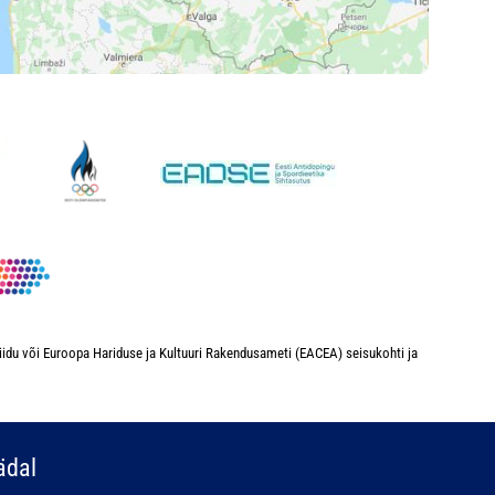
iidu või Euroopa Hariduse ja Kultuuri Rakendusameti (EACEA) seisukohti ja
ädal