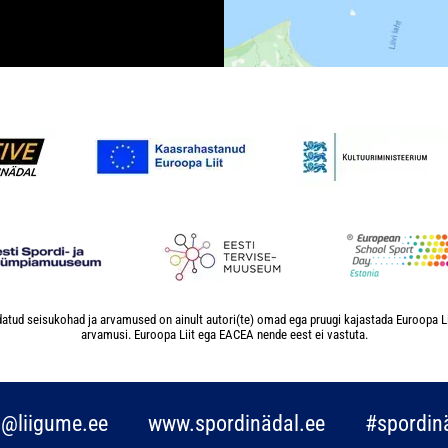
atud seisukohad ja arvamused on ainult autori(te) omad ega pruugi kajastada Euroopa L
arvamusi. Euroopa Liit ega EACEA nende eest ei vastuta.
o@liigume.ee
www.spordinädal.ee
#spordin