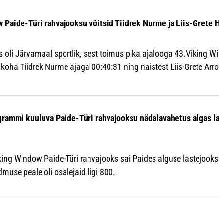
 Paide-Türi rahvajooksu võitsid Tiidrek Nurme ja Liis-Grete 
 oli Järvamaal sportlik, sest toimus pika ajalooga 43.Viking Wi
ikoha Tiidrek Nurme ajaga 00:40:31 ning naistest Liis-Grete Arr
grammi kuuluva Paide-Türi rahvajooksu nädalavahetus algas l
iking Window Paide-Türi rahvajooks sai Paides alguse lastejook
dmuse peale oli osalejaid ligi 800.