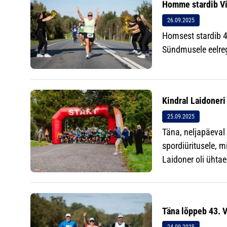
Homme stardib Vi
26.09.2025
Homsest stardib 4
Sündmusele eelreg
Kindral Laidoneri
25.09.2025
Täna, neljapäeval
spordiüritusele, 
Laidoner oli ühta
Täna lõppeb 43. 