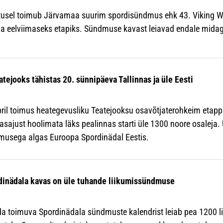
tusel toimub Järvamaa suurim spordisündmus ehk 43. Viking Wi
ja eelviimaseks etapiks. Sündmuse kavast leiavad endale mida
tejooks tähistas 20. sünnipäeva Tallinnas ja üle Eesti
ril toimus heategevusliku Teatejooksu osavõtjaterohkeim etapp T
sajust hoolimata läks pealinnas starti üle 1300 noore osaleja.
musega algas Euroopa Spordinädal Eestis.
dinädala kavas on üle tuhande liikumissündmuse
rda toimuva Spordinädala sündmuste kalendrist leiab pea 1200 l