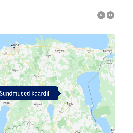
Sündmused kaardil