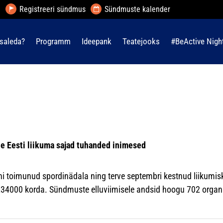
Registreeri sündmus
Sündmuste kalender
saleda?
Programm
Ideepank
Teatejooks
#BeActive Nigh
le Eesti liikuma sajad tuhanded inimesed
ni toimunud spordinädala ning terve septembri kestnud liikumi
234000 korda. Sündmuste elluviimisele andsid hoogu 702 organis