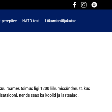
t perepäev
NATO test
Liikumisväljakutse
skuu raames toimus ligi 1200 liikumissündmust, kus
atsiooni, nende seas ka koolid ja lasteaiad.