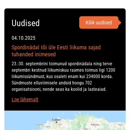
Uudised
Kõik uudised
04.10.2025
Spordinädal tõi üle Eesti liikuma sajad
tuhanded inimesed
23.-30. septembrini toimunud spordinädala ning terve
septembri kestnud liikumiskuu raames toimus ligi 1200
liikumissündmust, kus osaleti enam kui 234000 korda.
Sündmuste elluviimisele andsid hoogu 702
organisatsiooni, nende seas ka koolid ja lasteaiad.
Loe lähemalt