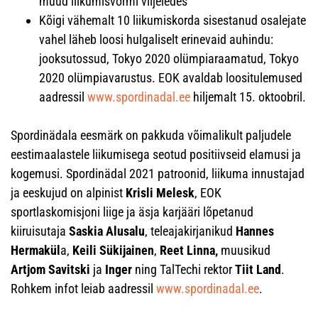
muud liikumisvormi viljeledes
Kõigi vähemalt 10 liikumiskorda sisestanud osalejate
vahel läheb loosi hulgaliselt erinevaid auhindu:
jooksutossud, Tokyo 2020 olümpiaraamatud, Tokyo
2020 olümpiavarustus. EOK avaldab loositulemused
aadressil
www.spordinadal.ee
hiljemalt 15. oktoobril.
Spordinädala eesmärk on pakkuda võimalikult paljudele
eestimaalastele liikumisega seotud positiivseid elamusi ja
kogemusi. Spordinädal 2021 patroonid, liikuma innustajad
ja eeskujud on alpinist
Krisli Melesk
, EOK
sportlaskomisjoni liige ja äsja karjääri lõpetanud
kiiruisutaja
Saskia Alusalu
, teleajakirjanikud
Hannes
Hermakül
a,
Keili Sükijainen
,
Reet Linna,
muusikud
Artjom Savitski
ja
Inger
ning TalTechi rektor
Tiit Land
.
Rohkem infot leiab aadressil
www.spordinadal.ee
.