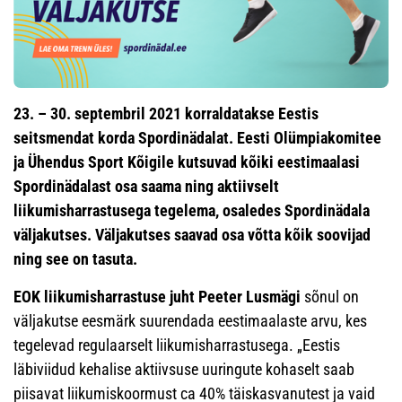
23. – 30. septembril 2021 korraldatakse Eestis
seitsmendat korda Spordinädalat. Eesti Olümpiakomitee
ja Ühendus Sport Kõigile kutsuvad kõiki eestimaalasi
Spordinädalast osa saama ning aktiivselt
liikumisharrastusega tegelema, osaledes Spordinädala
väljakutses. Väljakutses saavad osa võtta kõik soovijad
ning see on tasuta.
EOK liikumisharrastuse juht Peeter Lusmägi
sõnul on
väljakutse eesmärk suurendada eestimaalaste arvu, kes
tegelevad regulaarselt liikumisharrastusega. „Eestis
läbiviidud kehalise aktiivsuse uuringute kohaselt saab
piisavat liikumiskoormust ca 40% täiskasvanutest ja vaid