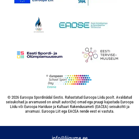
© 2026 Euroopa Spordinädal Eestis. Rahastatud Euroopa Liidu poolt. Avaldatud
seisukohad ja arvamused on ainult autori(te) omad ega pruugi kajastada Euroopa
Liidu või Euroopa Hariduse ja Kultuuri Rakendusameti (EACEA) seisukohti ja
arvamusi. Euroopa Liit ega EACEA nende eest ei vastuta.
info@liigume.ee