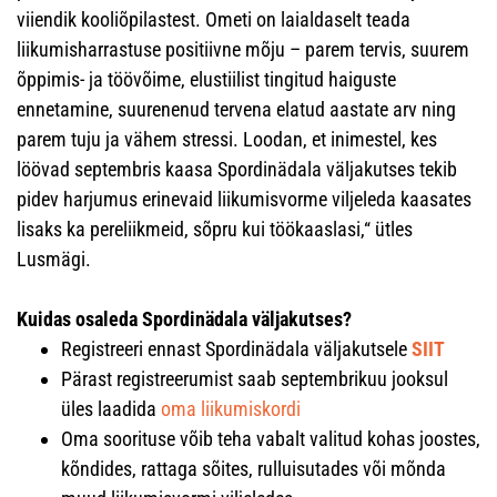
viiendik kooliõpilastest. Ometi on laialdaselt teada
liikumisharrastuse positiivne mõju – parem tervis, suurem
õppimis- ja töövõime, elustiilist tingitud haiguste
ennetamine, suurenenud tervena elatud aastate arv ning
parem tuju ja vähem stressi. Loodan, et inimestel, kes
löövad septembris kaasa Spordinädala väljakutses tekib
pidev harjumus erinevaid liikumisvorme viljeleda kaasates
lisaks ka pereliikmeid, sõpru kui töökaaslasi,“ ütles
Lusmägi.
Kuidas osaleda Spordinädala väljakutses?
Registreeri ennast Spordinädala väljakutsele
SIIT
Pärast registreerumist saab septembrikuu jooksul
üles laadida
oma liikumiskordi
Oma soorituse võib teha vabalt valitud kohas joostes,
kõndides, rattaga sõites, rulluisutades või mõnda