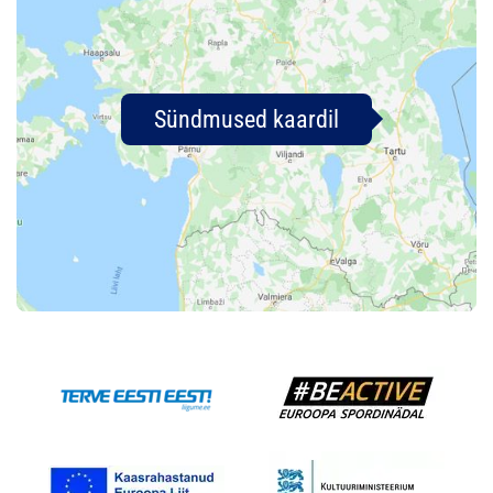
Sündmused kaardil