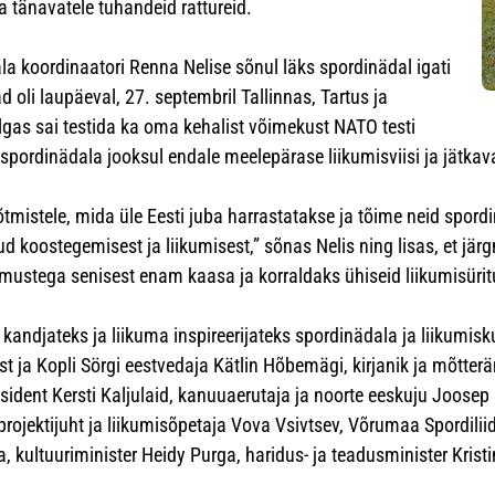
a tänavatele tuhandeid rattureid.
 koordinaatori Renna Nelise sõnul läks spordinädal igati
d oli laupäeval, 27. septembril Tallinnas, Tartus ja
as sai testida ka oma kehalist võimekust NATO testi
ja spordinädala jooksul endale meelepärase liikumisviisi ja jätk
mistele, mida üle Eesti juba harrastatakse ja tõime neid spordinä
d koostegemisest ja liikumisest,” sõnas Nelis ning lisas, et jä
dmustega senisest enam kaasa ja korraldaks ühiseid liikumisürit
andjateks ja liikuma inspireerijateks spordinädala ja liikumiskuu
 ja Kopli Sörgi eestvedaja Kätlin Hõbemägi, kirjanik ja mõtterä
ident Kersti Kaljulaid, kanuuaerutaja ja noorte eeskuju Joosep 
ojektijuht ja liikumisõpetaja Vova Vsivtsev, Võrumaa Spordilii
a, kultuuriminister Heidy Purga, haridus- ja teadusminister Krist