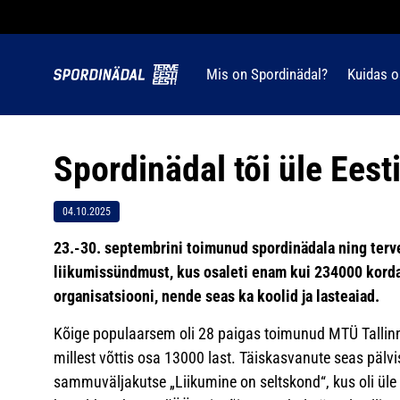
Mis on Spordinädal?
Kuidas o
Spordinädal tõi üle Ees
04.10.2025
23.-30. septembrini toimunud spordinädala ning terv
liikumissündmust, kus osaleti enam kui 234000 kord
organisatsiooni, nende seas ka koolid ja lasteaiad.
Kõige populaarsem oli 28 paigas toimunud MTÜ Tallinnm
millest võttis osa 13000 last. Täiskasvanute seas päl
sammuväljakutse „Liikumine on seltskond“, kus oli üle 