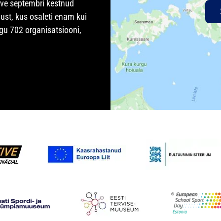
rve septembri kestnud
ust, kus osaleti enam kui
gu 702 organisatsiooni,