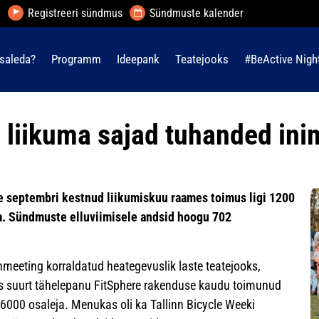
Registreeri sündmus
Sündmuste kalender
saleda?
Programm
Ideepank
Teatejooks
#BeActive Nigh
ti liikuma sajad tuhanded in
e septembri kestnud liikumiskuu raames toimus ligi 1200
a. Sündmuste elluviimisele andsid hoogu 702
eeting korraldatud heategevuslik laste teatejooks,
vis suurt tähelepanu FitSphere rakenduse kaudu toimunud
6000 osaleja. Menukas oli ka Tallinn Bicycle Weeki