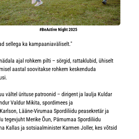
#BeActive Night 2025
avad sellega ka kampaaniaväliselt."
dala ajal rohkem pilti – sörgid, rattaklubid, ühiselt
rgmisel aastal soovitakse rohkem keskenduda
usi.
 vältel ürituse patroonid – dirigent ja laulja Kuldar
ndur Valdur Mikita, spordimees ja
Karlson, Lääne-Virumaa Spordiliidu peasekretär ja
du tegevjuht Merike Õun, Pärnumaa Spordiliidu
ina Kallas ja sotsiaalminister Karmen Joller, kes võtsid