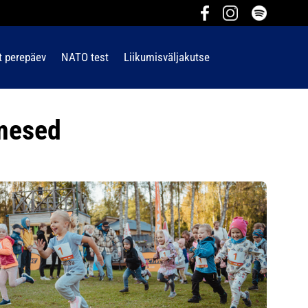
t perepäev
NATO test
Liikumisväljakutse
imesed