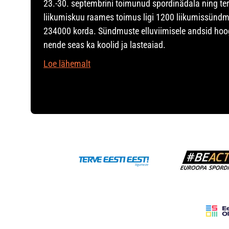
23.-30. septembrini toimunud spordinädala ning te
liikumiskuu raames toimus ligi 1200 liikumissündm
234000 korda. Sündmuste elluviimisele andsid hoo
nende seas ka koolid ja lasteaiad.
Loe lähemalt