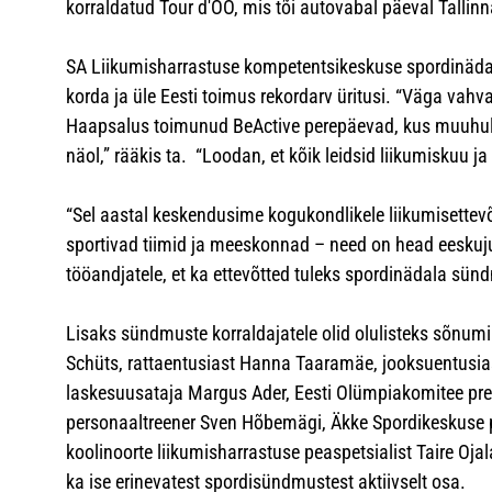
korraldatud Tour d'ÖÖ, mis tõi autovabal päeval Tallinn
SA Liikumisharrastuse kompetentsikeskuse spordinädala
korda ja üle Eesti toimus rekordarv üritusi. “Väga vahva
Haapsalus toimunud BeActive perepäevad, kus muuhulg
näol,” rääkis ta. “Loodan, et kõik leidsid liikumiskuu 
“Sel aastal keskendusime kogukondlikele liikumisettevõt
sportivad tiimid ja meeskonnad – need on head eeskuju
tööandjatele, et ka ettevõtted tuleks spordinädala sün
Lisaks sündmuste korraldajatele olid olulisteks sõnumi k
Schüts, rattaentusiast Hanna Taaramäe, jooksuentusiast
laskesuusataja Margus Ader, Eesti Olümpiakomitee pres
personaaltreener Sven Hõbemägi, Äkke Spordikeskuse pr
koolinoorte liikumisharrastuse peaspetsialist Taire Ojal
ka ise erinevatest spordisündmustest aktiivselt osa.