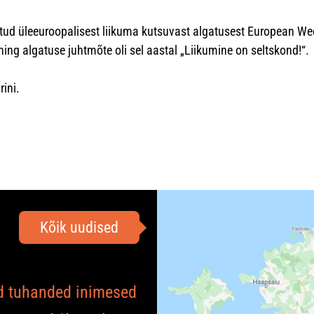
tud üleeuroopalisest liikuma kutsuvast algatusest European Wee
ning algatuse juhtmõte oli sel aastal „Liikumine on seltskond!“.
rini.
Kõik uudised
ad tuhanded inimesed