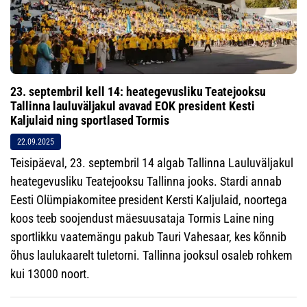
23. septembril kell 14: heategevusliku Teatejooksu
Tallinna lauluväljakul avavad EOK president Kesti
Kaljulaid ning sportlased Tormis
22.09.2025
Teisipäeval, 23. septembril 14 algab Tallinna Lauluväljakul
heategevusliku Teatejooksu Tallinna jooks. Stardi annab
Eesti Olümpiakomitee president Kersti Kaljulaid, noortega
koos teeb soojendust mäesuusataja Tormis Laine ning
sportlikku vaatemängu pakub Tauri Vahesaar, kes kõnnib
õhus laulukaarelt tuletorni. Tallinna jooksul osaleb rohkem
kui 13000 noort.