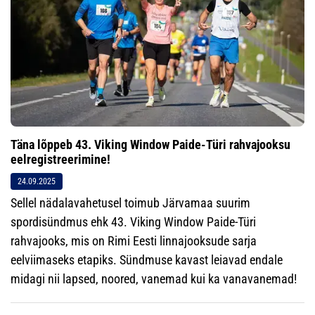
Täna lõppeb 43. Viking Window Paide-Türi rahvajooksu
eelregistreerimine!
24.09.2025
Sellel nädalavahetusel toimub Järvamaa suurim
spordisündmus ehk 43. Viking Window Paide-Türi
rahvajooks, mis on Rimi Eesti linnajooksude sarja
eelviimaseks etapiks. Sündmuse kavast leiavad endale
midagi nii lapsed, noored, vanemad kui ka vanavanemad!