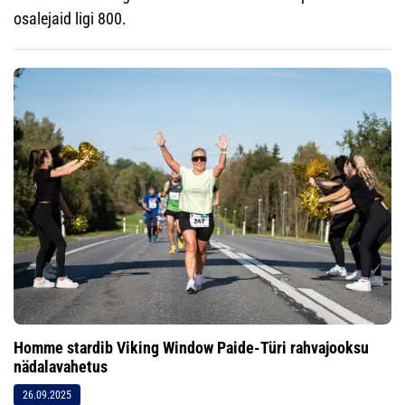
osalejaid ligi 800.
Homme stardib Viking Window Paide-Türi rahvajooksu
nädalavahetus
26.09.2025