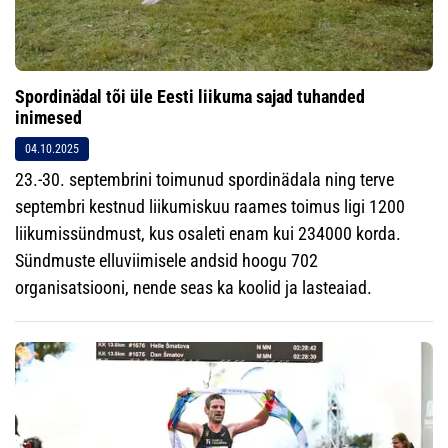
Spordinädal tõi üle Eesti liikuma sajad tuhanded
inimesed
04.10.2025
23.-30. septembrini toimunud spordinädala ning terve
septembri kestnud liikumiskuu raames toimus ligi 1200
liikumissündmust, kus osaleti enam kui 234000 korda.
Sündmuste elluviimisele andsid hoogu 702
organisatsiooni, nende seas ka koolid ja lasteaiad.