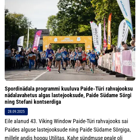
Spordinädala programmi kuuluva Paide-Türi rahvajooksu
nädalavahetus algas lastejooksude, Paide Südame Sörgi
ning Stefani kontserdiga
28.09.2025
Eile alanud 43. Viking Window Paide-Türi rahvajooks sai
Paides alguse lastejooksude ning Paide Südame Sörgiga,
millele andis hoogu Utilitas. Kahe sündmuse peale oli