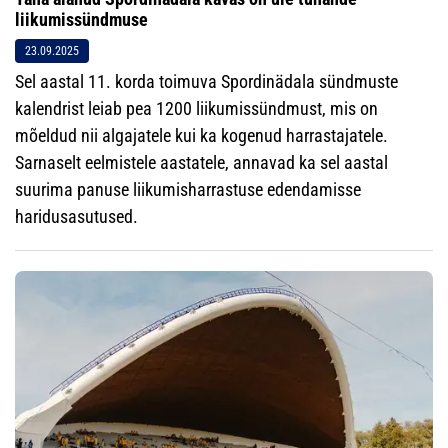
liikumissündmuse
23.09.2025
Sel aastal 11. korda toimuva Spordinädala sündmuste
kalendrist leiab pea 1200 liikumissündmust, mis on
mõeldud nii algajatele kui ka kogenud harrastajatele.
Sarnaselt eelmistele aastatele, annavad ka sel aastal
suurima panuse liikumisharrastuse edendamisse
haridusasutused.