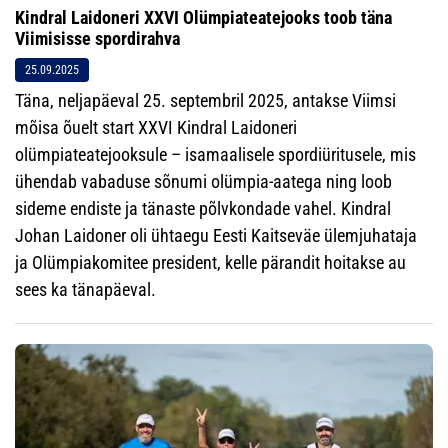
Kindral Laidoneri XXVI Olümpiateatejooks toob täna
Viimisisse spordirahva
25.09.2025
Täna, neljapäeval 25. septembril 2025, antakse Viimsi
mõisa õuelt start XXVI Kindral Laidoneri
olümpiateatejooksule – isamaalisele spordiüritusele, mis
ühendab vabaduse sõnumi olümpia-aatega ning loob
sideme endiste ja tänaste põlvkondade vahel. Kindral
Johan Laidoner oli ühtaegu Eesti Kaitseväe ülemjuhataja
ja Olümpiakomitee president, kelle pärandit hoitakse au
sees ka tänapäeval.