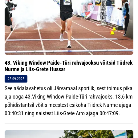
43. Viking Window Paide-Türi rahvajooksu võitsid Tiidrek
Nurme ja Liis-Grete Hussar
28.09.2025
See nädalavahetus oli Järvamaal sportlik, sest toimus pika
ajalooga 43.Viking Window Paide-Türi rahvajooks. 13,6 km
põhidistantsil võitis meestest esikoha Tiidrek Nurme ajaga
00:40:31 ning naistest Liis-Grete Arro ajaga 00:47:09.