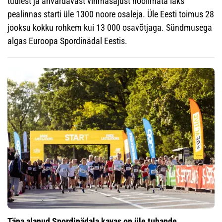
tuulest ja ähvardavast vihmasajust hoolimata läks
pealinnas starti üle 1300 noore osaleja. Üle Eesti toimus 28
jooksu kokku rohkem kui 13 000 osavõtjaga. Sündmusega
algas Euroopa Spordinädal Eestis.
Täna alanud Spordinädala kavas on üle tuhande