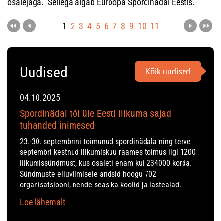
osalejaga. Sellega algab Euroopa Spordinädal Eestis.
1
2
3
4
5
6
7
8
9
10
11
Uudised
Kõik uudised
04.10.2025
Spordinädal tõi üle Eesti liikuma sajad
tuhanded inimesed
23.-30. septembrini toimunud spordinädala ning terve
septembri kestnud liikumiskuu raames toimus ligi 1200
liikumissündmust, kus osaleti enam kui 234000 korda.
Sündmuste elluviimisele andsid hoogu 702
organisatsiooni, nende seas ka koolid ja lasteaiad.
Loe lähemalt