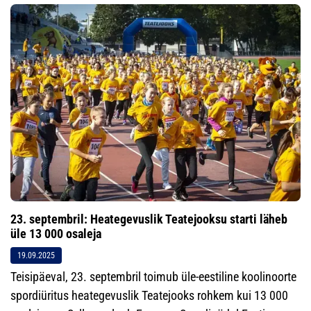
23. septembril: Heategevuslik Teatejooksu starti läheb
üle 13 000 osaleja
19.09.2025
Teisipäeval, 23. septembril toimub üle-eestiline koolinoorte
spordiüritus heategevuslik Teatejooks rohkem kui 13 000