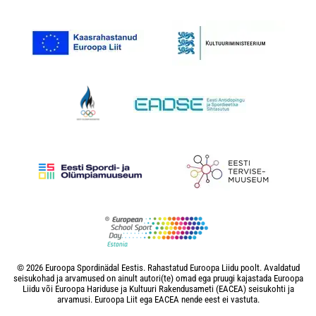
© 2026 Euroopa Spordinädal Eestis. Rahastatud Euroopa Liidu poolt. Avaldatud
seisukohad ja arvamused on ainult autori(te) omad ega pruugi kajastada Euroopa
Liidu või Euroopa Hariduse ja Kultuuri Rakendusameti (EACEA) seisukohti ja
arvamusi. Euroopa Liit ega EACEA nende eest ei vastuta.