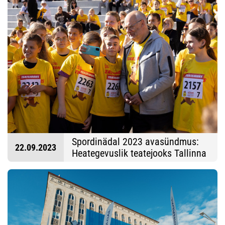
Spordinädal 2023 avasündmus:
22.09.2023
Heategevuslik teatejooks Tallinna
Lauluväljakul (Fotod: Oleg
Hartsenko)