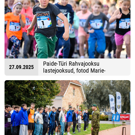
Paide-Türi Rahvajooksu
27.09.2025
lastejooksud, fotod Marie-
Johanna Kippar/Särivus
27.09.2025