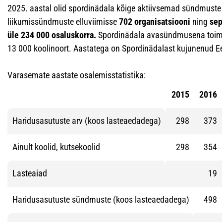
2025. aastal olid spordinädala kõige aktiivsemad sündmuste 
liikumissündmuste elluviimisse
702 organisatsiooni
ning
sep
üle 234 000 osaluskorra.
Spordinädala avasündmusena toimun
13 000 koolinoort. Aastatega on Spordinädalast kujunenud E
Varasemate aastate osalemisstatistika:
2015
2016
Haridusasutuste arv (koos lasteaedadega)
298
373
Ainult koolid, kutsekoolid
298
354
Lasteaiad
19
Haridusasutuste sündmuste (koos lasteaedadega)
498