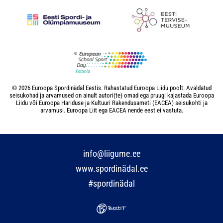
© 2026 Euroopa Spordinädal Eestis. Rahastatud Euroopa Liidu poolt. Avaldatud
seisukohad ja arvamused on ainult autori(te) omad ega pruugi kajastada Euroopa
Liidu või Euroopa Hariduse ja Kultuuri Rakendusameti (EACEA) seisukohti ja
arvamusi. Euroopa Liit ega EACEA nende eest ei vastuta.
info@liigume.ee
www.spordinädal.ee
#spordinädal