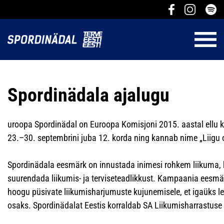
Spordinädala ajalugu
uroopa Spordinädal on Euroopa Komisjoni 2015. aastal ellu 
23.–30. septembrini juba 12. korda ning kannab nime „Liigu
Spordinädala eesmärk on innustada inimesi rohkem liikuma, k
suurendada liikumis- ja terviseteadlikkust. Kampaania eesm
hoogu püsivate liikumisharjumuste kujunemisele, et igaüks le
osaks. Spordinädalat Eestis korraldab SA Liikumisharrastus