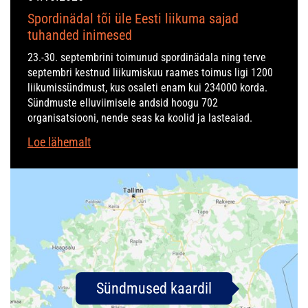
Spordinädal tõi üle Eesti liikuma sajad
tuhanded inimesed
23.-30. septembrini toimunud spordinädala ning terve
septembri kestnud liikumiskuu raames toimus ligi 1200
liikumissündmust, kus osaleti enam kui 234000 korda.
Sündmuste elluviimisele andsid hoogu 702
organisatsiooni, nende seas ka koolid ja lasteaiad.
Loe lähemalt
Sündmused kaardil