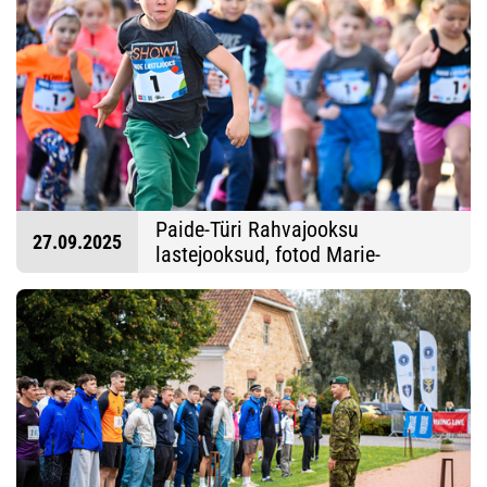
Paide-Türi Rahvajooksu
27.09.2025
lastejooksud, fotod Marie-
Johanna Kippar/Särivus
27.09.2025