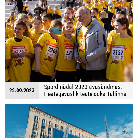
Spordinädal 2023 avasündmus:
22.09.2023
Heategevuslik teatejooks Tallinna
Lauluväljakul (Fotod: Oleg
Hartsenko)