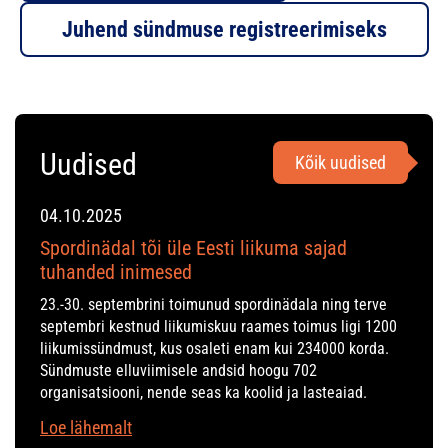
Juhend sündmuse registreerimiseks
Uudised
Kõik uudised
04.10.2025
Spordinädal tõi üle Eesti liikuma sajad
tuhanded inimesed
23.-30. septembrini toimunud spordinädala ning terve
septembri kestnud liikumiskuu raames toimus ligi 1200
liikumissündmust, kus osaleti enam kui 234000 korda.
Sündmuste elluviimisele andsid hoogu 702
organisatsiooni, nende seas ka koolid ja lasteaiad.
Loe lähemalt