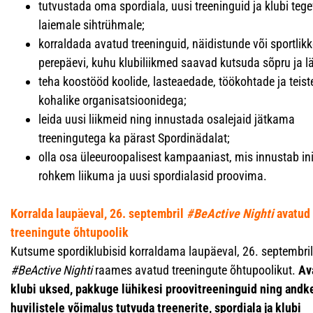
tutvustada oma spordiala, uusi treeninguid ja klubi teg
laiemale sihtrühmale;
korraldada avatud treeninguid, näidistunde või sportlikk
perepäevi, kuhu klubiliikmed saavad kutsuda sõpru ja l
teha koostööd koolide, lasteaedade, töökohtade ja teist
kohalike organisatsioonidega;
leida uusi liikmeid ning innustada osalejaid jätkama
treeningutega ka pärast Spordinädalat;
olla osa üleeuroopalisest kampaaniast, mis innustab in
rohkem liikuma ja uusi spordialasid proovima.
Korralda laupäeval, 26. septembril
#BeActive Nighti
avatud
treeningute õhtupoolik
Kutsume spordiklubisid korraldama laupäeval, 26. septembril
#BeActive Nighti
raames avatud treeningute õhtupoolikut.
Av
klubi uksed, pakkuge lühikesi proovitreeninguid ning andk
huvilistele võimalus tutvuda treenerite, spordiala ja klubi