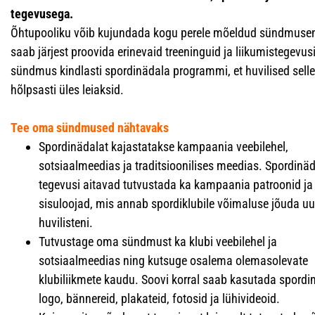
tegevusega.
Õhtupooliku võib kujundada kogu perele mõeldud sündmusen
saab järjest proovida erinevaid treeninguid ja liikumistegevus
sündmus kindlasti spordinädala programmi, et huvilised selle
hõlpsasti üles leiaksid.
Tee oma sündmused nähtavaks
Spordinädalat kajastatakse kampaania veebilehel,
sotsiaalmeedias ja traditsioonilises meedias. Spordinä
tegevusi aitavad tutvustada ka kampaania patroonid ja
sisuloojad, mis annab spordiklubile võimaluse jõuda uu
huvilisteni.
Tutvustage oma sündmust ka klubi veebilehel ja
sotsiaalmeedias ning kutsuge osalema olemasolevate
klubiliikmete kaudu. Soovi korral saab kasutada spordi
logo, bännereid, plakateid, fotosid ja lühivideoid.