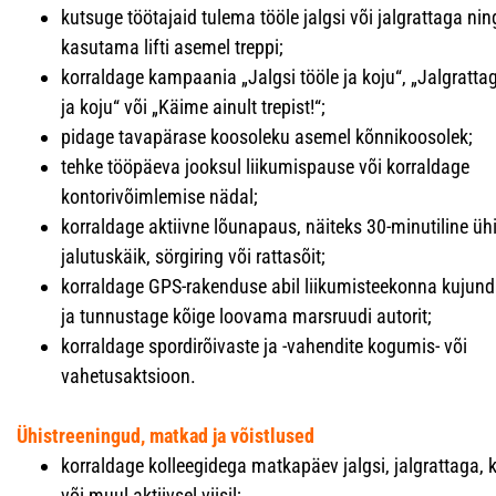
kutsuge töötajaid tulema tööle jalgsi või jalgrattaga nin
kasutama lifti asemel treppi;
korraldage kampaania „Jalgsi tööle ja koju“, „Jalgratta
ja koju“ või „Käime ainult trepist!“;
pidage tavapärase koosoleku asemel kõnnikoosolek;
tehke tööpäeva jooksul liikumispause või korraldage
kontorivõimlemise nädal;
korraldage aktiivne lõunapaus, näiteks 30-minutiline üh
jalutuskäik, sörgiring või rattasõit;
korraldage GPS-rakenduse abil liikumisteekonna kujundi
ja tunnustage kõige loovama marsruudi autorit;
korraldage spordirõivaste ja -vahendite kogumis- või
vahetusaktsioon.
Ühistreeningud, matkad ja võistlused
korraldage kolleegidega matkapäev jalgsi, jalgrattaga,
või muul aktiivsel viisil;