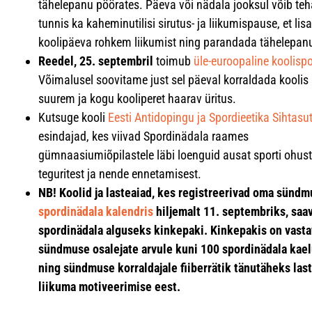
tähelepanu pöörates. Päeva või nädala jooksul võib teh
tunnis ka kaheminutilisi sirutus- ja liikumispause, et lis
koolipäeva rohkem liikumist ning parandada tähelepan
Reedel, 25. septembril
toimub
üle-euroopaline koolisp
Võimalusel soovitame just sel päeval korraldada koolis
suurem ja kogu kooliperet haarav üritus.
Kutsuge kooli
Eesti Antidopingu ja Spordieetika Sihtasu
esindajad, kes viivad Spordinädala raames
gümnaasiumiõpilastele läbi loenguid ausat sporti ohus
teguritest ja nende ennetamisest.
NB! Koolid ja lasteaiad, kes registreerivad oma sünd
spordinädala kalendris
hiljemalt 11. septembriks, saa
spordinädala alguseks kinkepaki. Kinkepakis on vasta
sündmuse osalejate arvule kuni 100 spordinädala kael
ning sündmuse korraldajale fiiberrätik tänutäheks las
liikuma motiveerimise eest.