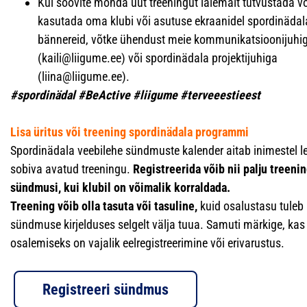
Kui soovite mõnda uut treeningut laiemalt tutvustada võ
kasutada oma klubi või asutuse ekraanidel spordinädal
bännereid, võtke ühendust meie kommunikatsioonijuhi
(kaili@liigume.ee) või spordinädala projektijuhiga
(liina@liigume.ee).
#spordinädal #BeActive #liigume #terveeestieest
Lisa üritus või treening spordinädala programmi
Spordinädala veebilehe sündmuste kalender aitab inimestel le
sobiva avatud treeningu.
Registreerida võib nii palju treenin
sündmusi, kui klubil on võimalik korraldada.
Treening võib olla tasuta või tasuline,
kuid osalustasu tuleb
sündmuse kirjelduses selgelt välja tuua. Samuti märkige, kas
osalemiseks on vajalik eelregistreerimine või erivarustus.
Registreeri sündmus