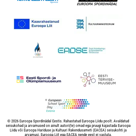
© 2026 Euroopa Spordinädal Eestis. Rahastatud Euroopa Liidu poolt. Avaldatud
seisukohad ja arvamused on ainult autori(te) omad ega pruugi kajastada Euroopa
Liidu või Euroopa Hariduse ja Kultuuri Rakendusameti (EACEA) seisukohti ja
arvamusi. Euroopa Liit ega EACEA nende eest ei vastuta.