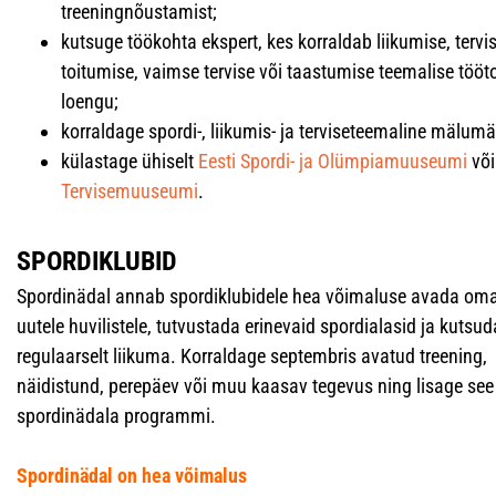
treeningnõustamist;
kutsuge töökohta ekspert, kes korraldab liikumise, tervis
toitumise, vaimse tervise või taastumise teemalise tööt
loengu;
korraldage spordi-, liikumis- ja terviseteemaline mälum
külastage ühiselt
Eesti Spordi- ja Olümpiamuuseumi
võ
Tervisemuuseumi
.
SPORDIKLUBID
Spordinädal annab spordiklubidele hea võimaluse avada om
uutele huvilistele, tutvustada erinevaid spordialasid ja kutsud
regulaarselt liikuma. Korraldage septembris avatud treening,
näidistund, perepäev või muu kaasav tegevus ning lisage see
spordinädala programmi.
Spordinädal on hea võimalus