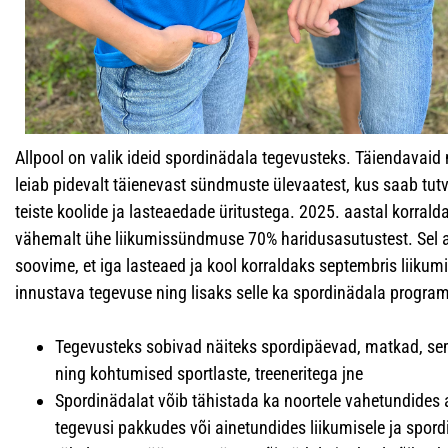
Allpool on valik ideid spordinädala tegevusteks. Täiendavaid
leiab pidevalt täienevast sündmuste ülevaatest, kus saab tut
teiste koolide ja lasteaedade üritustega. 2025. aastal korrald
vähemalt ühe liikumissündmuse 70% haridusasutustest. Sel 
soovime, et iga lasteaed ja kool korraldaks septembris liikumi
innustava tegevuse ning lisaks selle ka spordinädala progra
Tegevusteks sobivad näiteks spordipäevad, matkad, se
ning kohtumised sportlaste, treeneritega jne
Spordinädalat võib tähistada ka noortele vahetundides a
tegevusi pakkudes või ainetundides liikumisele ja spordi