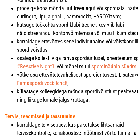
proovige koos mõnda uut treeningut või spordiala, näit
curlingut, lipujalgpalli, hammockit, HYROXit vm;
kutsuge töökohta spordiklubi treener, kes viib läbi
näidistreeningu, kontorivõimlemise või muu liikumisteg
korraldage ettevõttesisene individuaalne või võistkondli
spordivõistlus;
osalege kollektiiviga rahvaspordiüritusel, orienteerumis
#BeActive Night’il
või mõnel muul
spordinädala sündm
võtke osa ettevõtetevahelisest spordiüritusest. Lisateave
Firmaspordi veebilehelt
;
külastage kolleegidega mõnda spordivõistlust pealtvaa
ning liikuge kohale jalgsi/rattaga.
Tervis, teadmised ja taastumine
korraldage tervisepäev, kus pakutakse lihtsamaid
tervisekontrolle, kehakoostise mõõtmist või toitumis- ja