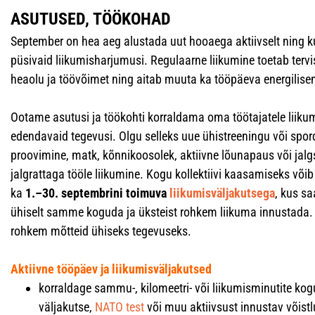
ASUTUSED, TÖÖKOHAD
September on hea aeg alustada uut hooaega aktiivselt ning 
püsivaid liikumisharjumusi. Regulaarne liikumine toetab tervi
heaolu ja töövõimet ning aitab muuta ka tööpäeva energilis
Ootame asutusi ja töökohti korraldama oma töötajatele liiku
edendavaid tegevusi. Olgu selleks uue ühistreeningu või spor
proovimine, matk, kõnnikoosolek, aktiivne lõunapaus või jalgs
jalgrattaga tööle liikumine. Kogu kollektiivi kaasamiseks võib 
ka
1.–30. septembrini toimuva
liikumisväljakutsega
, kus s
ühiselt samme koguda ja üksteist rohkem liikuma innustada. 
rohkem mõtteid ühiseks tegevuseks.
Aktiivne tööpäev ja liikumisväljakutsed
korraldage sammu-, kilomeetri- või liikumisminutite ko
väljakutse,
NATO test
või muu aktiivsust innustav võistl