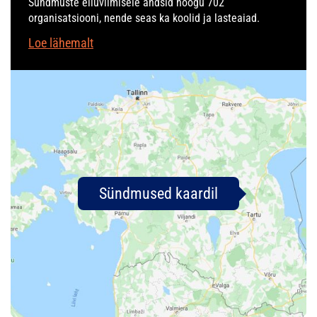
Sündmuste elluviimisele andsid hoogu 702
organisatsiooni, nende seas ka koolid ja lasteaiad.
Loe lähemalt
Sündmused kaardil