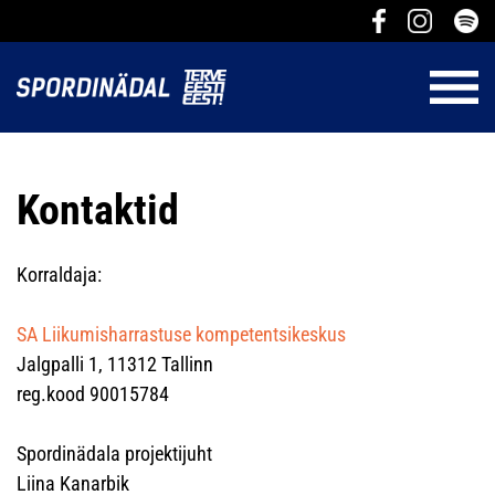
Kontaktid
Korraldaja:
SA Liikumisharrastuse kompetentsikeskus
Jalgpalli 1, 11312 Tallinn
reg.kood 90015784
Spordinädala projektijuht
Liina Kanarbik