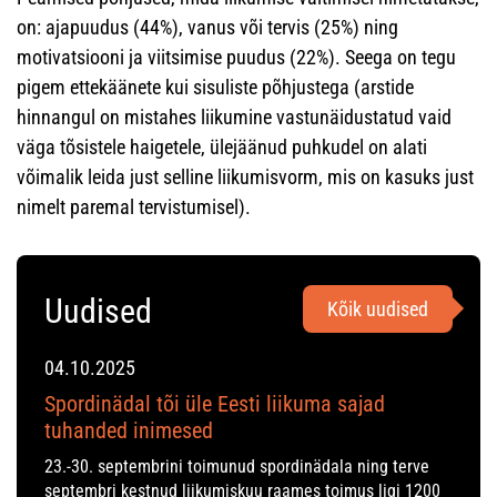
on: ajapuudus (44%), vanus või tervis (25%) ning
motivatsiooni ja viitsimise puudus (22%). Seega on tegu
pigem ettekäänete kui sisuliste põhjustega (arstide
hinnangul on mistahes liikumine vastunäidustatud vaid
väga tõsistele haigetele, ülejäänud puhkudel on alati
võimalik leida just selline liikumisvorm, mis on kasuks just
nimelt paremal tervistumisel).
Uudised
Kõik uudised
04.10.2025
Spordinädal tõi üle Eesti liikuma sajad
tuhanded inimesed
23.-30. septembrini toimunud spordinädala ning terve
septembri kestnud liikumiskuu raames toimus ligi 1200