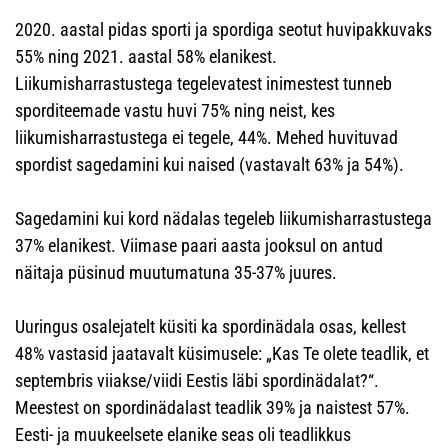
2020. aastal pidas sporti ja spordiga seotut huvipakkuvaks
55% ning 2021. aastal 58% elanikest.
Liikumisharrastustega tegelevatest inimestest tunneb
sporditeemade vastu huvi 75% ning neist, kes
liikumisharrastustega ei tegele, 44%. Mehed huvituvad
spordist sagedamini kui naised (vastavalt 63% ja 54%).
Sagedamini kui kord nädalas tegeleb liikumisharrastustega
37% elanikest. Viimase paari aasta jooksul on antud
näitaja püsinud muutumatuna 35-37% juures.
Uuringus osalejatelt küsiti ka spordinädala osas, kellest
48% vastasid jaatavalt küsimusele: „Kas Te olete teadlik, et
septembris viiakse/viidi Eestis läbi spordinädalat?“.
Meestest on spordinädalast teadlik 39% ja naistest 57%.
Eesti- ja muukeelsete elanike seas oli teadlikkus