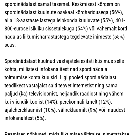
spordinädalast samal tasemel. Keskmisest kõrgem on
spordinädalast kuulnute osakaal kõrgharidusega (56%),
alla 18-aastaste lastega leibkonda kuuluvate (55%), 401-
800-eurose isikliku sissetulekuga (54%) või vähemalt kord
nädalas liikumisharrastustega tegelevate inimeste (55%)
seas.
Spordinädalast kuulnud vastajatele esitati küsimus selle
kohta, millistest infokanalitest nad spordinädala
toimumise kohta kuulsid. Ligi pooled spordinädalast
teadlikest vastajaist said teavet internetist ning sama
paljud (ka) televisioonist, neljandik raadiost ning vähem
kui viiendik koolist (14%), perekonnaliikmelt (12%),
ajalehereklaamist (10%), välireklaamilt (9%) või muudest
infokanalitest (5%).
Peamised põhjused, mida liikumise vältimisel nimetatakse,