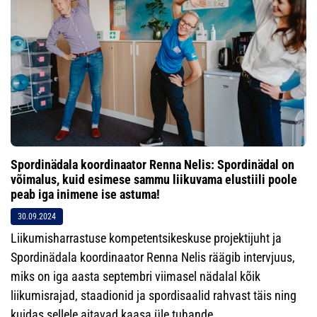
Spordinädala koordinaator Renna Nelis: Spordinädal on
võimalus, kuid esimese sammu liikuvama elustiili poole
peab iga inimene ise astuma!
30.09.2024
Liikumisharrastuse kompetentsikeskuse projektijuht ja
Spordinädala koordinaator Renna Nelis räägib intervjuus,
miks on iga aasta septembri viimasel nädalal kõik
liikumisrajad, staadionid ja spordisaalid rahvast täis ning
kuidas sellele aitavad kaasa üle tuhande