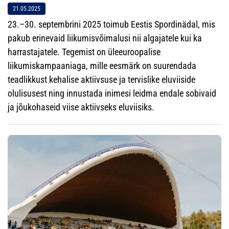
21.05.2025
23.–30. septembrini 2025 toimub Eestis Spordinädal, mis
pakub erinevaid liikumisvõimalusi nii algajatele kui ka
harrastajatele. Tegemist on üleeuroopalise
liikumiskampaaniaga, mille eesmärk on suurendada
teadlikkust kehalise aktiivsuse ja tervislike eluviiside
olulisusest ning innustada inimesi leidma endale sobivaid
ja jõukohaseid viise aktiivseks eluviisiks.