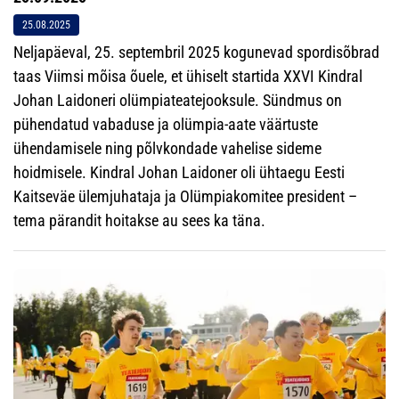
25.08.2025
Neljapäeval, 25. septembril 2025 kogunevad spordisõbrad
taas Viimsi mõisa õuele, et ühiselt startida XXVI Kindral
Johan Laidoneri olümpiateatejooksule. Sündmus on
pühendatud vabaduse ja olümpia-aate väärtuste
ühendamisele ning põlvkondade vahelise sideme
hoidmisele. Kindral Johan Laidoner oli ühtaegu Eesti
Kaitseväe ülemjuhataja ja Olümpiakomitee president –
tema pärandit hoitakse au sees ka täna.