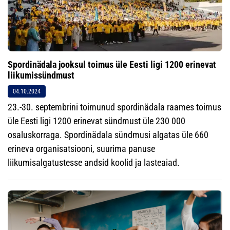
Spordinädala jooksul toimus üle Eesti ligi 1200 erinevat
liikumissündmust
04.10.2024
23.-30. septembrini toimunud spordinädala raames toimus
üle Eesti ligi 1200 erinevat sündmust üle 230 000
osaluskorraga. Spordinädala sündmusi algatas üle 660
erineva organisatsiooni, suurima panuse
liikumisalgatustesse andsid koolid ja lasteaiad.