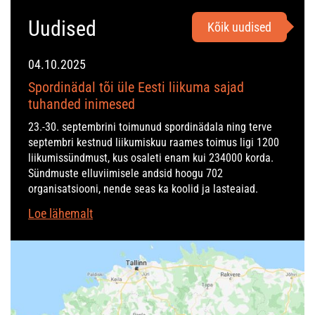
Uudised
Kõik uudised
04.10.2025
Spordinädal tõi üle Eesti liikuma sajad
tuhanded inimesed
23.-30. septembrini toimunud spordinädala ning terve
septembri kestnud liikumiskuu raames toimus ligi 1200
liikumissündmust, kus osaleti enam kui 234000 korda.
Sündmuste elluviimisele andsid hoogu 702
organisatsiooni, nende seas ka koolid ja lasteaiad.
Loe lähemalt