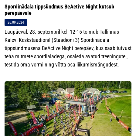
Spordinädala tippsündmus BeActive Night kutsub
perepäevale
26.09.2024
Laupäeval, 28. septembril kell 12-15 toimub Tallinnas
Kalevi Keskstaadionil (Staadioni 3) Spordinädala
tippsündmusena BeActive Night perepäev, kus saab tutvust
teha mitmete spordialadega, osaleda avatud treeningutel,
testida oma vormi ning võtta osa liikumismängudest.