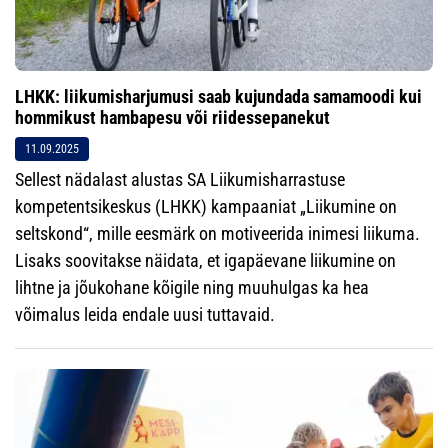
LHKK: liikumisharjumusi saab kujundada samamoodi kui
hommikust hambapesu või riidessepanekut
11.09.2025
Sellest nädalast alustas SA Liikumisharrastuse
kompetentsikeskus (LHKK) kampaaniat „Liikumine on
seltskond“, mille eesmärk on motiveerida inimesi liikuma.
Lisaks soovitakse näidata, et igapäevane liikumine on
lihtne ja jõukohane kõigile ning muuhulgas ka hea
võimalus leida endale uusi tuttavaid.