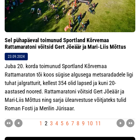
Sel pühapäeval toimunud Sportland Kõrvemaa
Rattamaratoni võitsid Gert Jõeäär ja Mari-Liis Mõttus
23.09.2024
Juba 20. korda toimunud Sportland Kõrvemaa
Rattamaraton tõi koos sügise algusega metsaradadele ligi
tuhat jalgratturit, kellest 354 olid lapsed ja kuni 20-
aastased noored. Rattamaratoni võitsid Gert Jõeäär ja
Mari-Liis Mõttus ning sarja ülearvestuse võitjateks tulid
Roman Fosti ja Merilin Jürisaar.
1
2
3
4
5
6
7
8
9
10
11