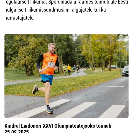
regulaarselt liikuma. Spordinädala raames toimub üle Eesti
hulgaliselt liikumissündmusi nii algajatele kui ka
harrastajatele.
Kindral Laidoneri XXVI Olümpiateatejooks toimub
25.09.2025