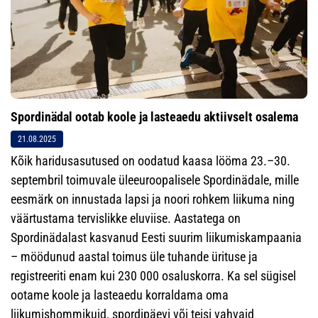
Spordinädal ootab koole ja lasteaedu aktiivselt osalema
21.08.2025
Kõik haridusasutused on oodatud kaasa lööma 23.–30.
septembril toimuvale üleeuroopalisele Spordinädale, mille
eesmärk on innustada lapsi ja noori rohkem liikuma ning
väärtustama tervislikke eluviise. Aastatega on
Spordinädalast kasvanud Eesti suurim liikumiskampaania
– möödunud aastal toimus üle tuhande ürituse ja
registreeriti enam kui 230 000 osaluskorra. Ka sel sügisel
ootame koole ja lasteaedu korraldama oma
liikumishommikuid, spordipäevi või teisi vahvaid