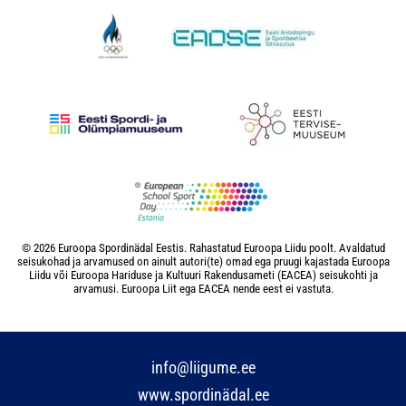
© 2026 Euroopa Spordinädal Eestis. Rahastatud Euroopa Liidu poolt. Avaldatud
seisukohad ja arvamused on ainult autori(te) omad ega pruugi kajastada Euroopa
Liidu või Euroopa Hariduse ja Kultuuri Rakendusameti (EACEA) seisukohti ja
arvamusi. Euroopa Liit ega EACEA nende eest ei vastuta.
info@liigume.ee
www.spordinädal.ee