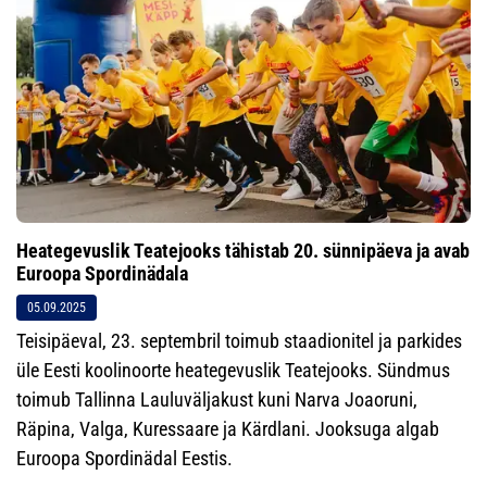
Heategevuslik Teatejooks tähistab 20. sünnipäeva ja avab
Euroopa Spordinädala
05.09.2025
Teisipäeval, 23. septembril toimub staadionitel ja parkides
üle Eesti koolinoorte heategevuslik Teatejooks. Sündmus
toimub Tallinna Lauluväljakust kuni Narva Joaoruni,
Räpina, Valga, Kuressaare ja Kärdlani. Jooksuga algab
Euroopa Spordinädal Eestis.