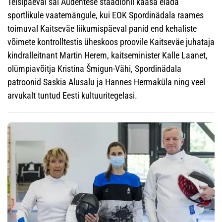
Teisipäeval sai Audentese staadionil kaasa elada
sportlikule vaatemängule, kui EOK Spordinädala raames
toimuval Kaitseväe liikumispäeval panid end kehaliste
võimete kontrolltestis üheskoos proovile Kaitseväe juhataja
kindralleitnant Martin Herem, kaitseminister Kalle Laanet,
olümpiavõitja Kristina Šmigun-Vähi, Spordinädala
patroonid Saskia Alusalu ja Hannes Hermaküla ning veel
arvukalt tuntud Eesti kultuuritegelasi.