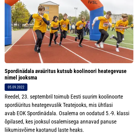
Spordinädala avaüritus kutsub koolinoori heategevuse
nimel jooksma
05.09.2022
Reedel, 23. septembril toimub Eesti suurim koolinoorte
spordiüritus heategevuslik Teatejooks, mis ühtlasi
avab EOK Spordinädala. Osalema on oodatud 5.-9. klassi
õpilased, kes jooksul osalemisega annavad panuse
liikumisvõime kaotanud laste heaks.