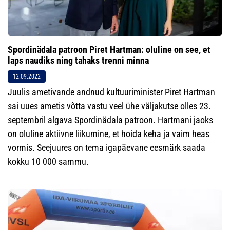
Spordinädala patroon Piret Hartman: oluline on see, et
laps naudiks ning tahaks trenni minna
12.09.2022
Juulis ametivande andnud kultuuriminister Piret Hartman
sai uues ametis võtta vastu veel ühe väljakutse olles 23.
septembril algava Spordinädala patroon. Hartmani jaoks
on oluline aktiivne liikumine, et hoida keha ja vaim heas
vormis. Seejuures on tema igapäevane eesmärk saada
kokku 10 000 sammu.