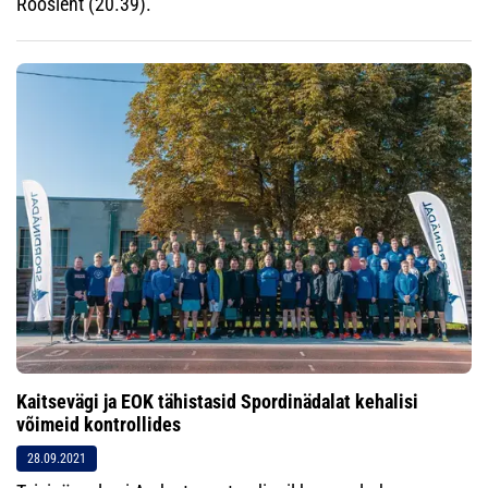
Roosleht (20.39).
Kaitsevägi ja EOK tähistasid Spordinädalat kehalisi
võimeid kontrollides
28.09.2021