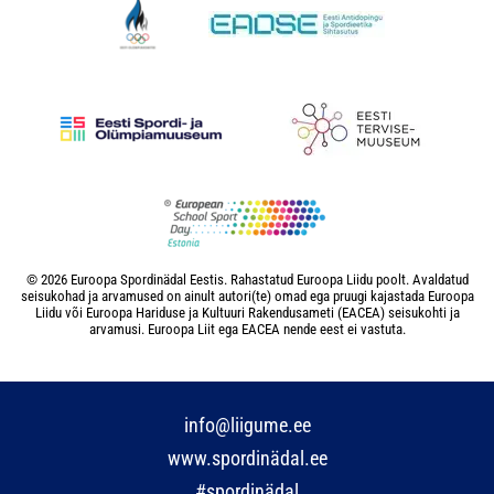
© 2026 Euroopa Spordinädal Eestis. Rahastatud Euroopa Liidu poolt. Avaldatud
seisukohad ja arvamused on ainult autori(te) omad ega pruugi kajastada Euroopa
Liidu või Euroopa Hariduse ja Kultuuri Rakendusameti (EACEA) seisukohti ja
arvamusi. Euroopa Liit ega EACEA nende eest ei vastuta.
info@liigume.ee
www.spordinädal.ee
#spordinädal