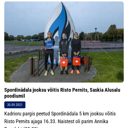
Spordinädala jooksu võitis Risto Pernits, Saskia Alusalu
poodiumil
30.09.2021
Kadrioru pargis peetud Spordinädala 5 km jooksu võitis
Risto Pernits ajaga 16.33. Naistest oli parim Annika