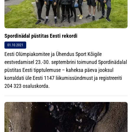
Spordinädal püstitas Eesti rekordi
01.10.2021
Eesti Olümpiakomitee ja Ühendus Sport Kõigile
eestvedamisel 23.-30. septembrini toimunud Spordinädalal
püstitas Eesti tipptulemuse – kaheksa päeva jooksul
korraldati üle Eesti 1147 liikumissündmust ja registreeriti
204 323 osaluskorda.