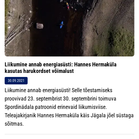
Liikumine annab energiasüsti: Hannes Hermaküla
kasutas harukordset võimalust
30.09.2021
Liikumine annab energiasüsti! Selle tõestamiseks
proovivad 23. septembrist 30. septembrini toimuva
Spordinädala patroonid erinevaid liikumisviise.
Teleajakirjanik Hannes Hermaküla käis Jägala jõel süstaga
sõitmas.