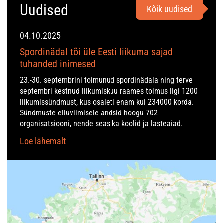
Uudised
Kõik uudised
04.10.2025
Spordinädal tõi üle Eesti liikuma sajad
tuhanded inimesed
23.-30. septembrini toimunud spordinädala ning terve
septembri kestnud liikumiskuu raames toimus ligi 1200
liikumissündmust, kus osaleti enam kui 234000 korda.
Sündmuste elluviimisele andsid hoogu 702
organisatsiooni, nende seas ka koolid ja lasteaiad.
Loe lähemalt