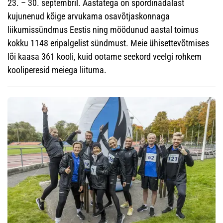
23. – 30. septembril. Aastatega on spordinädalast
kujunenud kõige arvukama osavõtjaskonnaga
liikumissündmus Eestis ning möödunud aastal toimus
kokku 1148 eripalgelist sündmust. Meie ühisettevõtmises
lõi kaasa 361 kooli, kuid ootame seekord veelgi rohkem
kooliperesid meiega liituma.