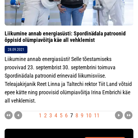
Liikumine annab energiasüsti: Spordinädala patroonid
õppisid olümpiavõitja käe all vehklemist
28.09.2021
Liikumine annab energiasüsti! Selle tõestamiseks
proovivad 23. septembrist 30. septembrini toimuva
Spordinädala patroonid erinevaid liikumisviise.
Teleajakirjanik Reet Linna ja Taltechi rektor Tiit Land võtsid
epee kätte ning proovisid olümpiavõitja Irina Embrichi käe
all vehklemist.
1
2
3
4
5
6
7
8
9
10
11