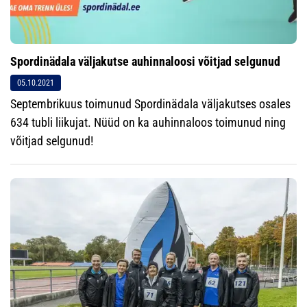
Spordinädala väljakutse auhinnaloosi võitjad selgunud
05.10.2021
Septembrikuus toimunud Spordinädala väljakutses osales
634 tubli liikujat. Nüüd on ka auhinnaloos toimunud ning
võitjad selgunud!