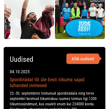
Uudised
Kõik uudised
04.10.2025
Spordinädal tõi üle Eesti liikuma sajad
tuhanded inimesed
23.-30. septembrini toimunud spordinädala ning terve
septembri kestnud liikumiskuu raames toimus ligi 1200
liikumissündmust, kus osaleti enam kui 234000 korda.