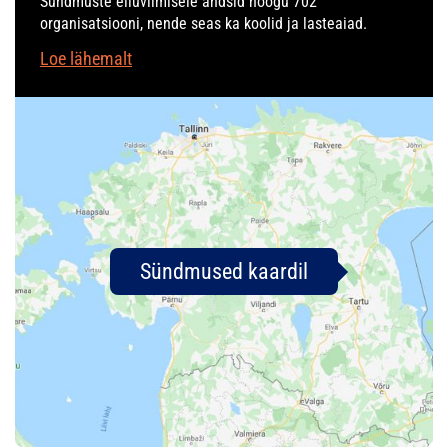
Sündmuste elluviimisele andsid hoogu 702
organisatsiooni, nende seas ka koolid ja lasteaiad.
Loe lähemalt
Sündmused kaardil