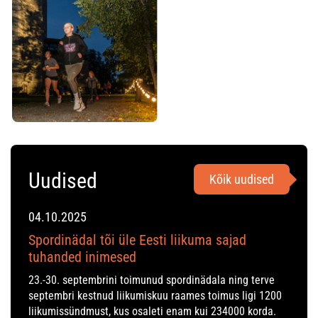
Uudised
Kõik uudised
04.10.2025
Spordinädal tõi üle Eesti liikuma sajad
tuhanded inimesed
23.-30. septembrini toimunud spordinädala ning terve
septembri kestnud liikumiskuu raames toimus ligi 1200
liikumissündmust, kus osaleti enam kui 234000 korda.