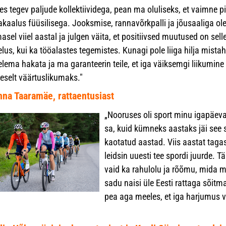
les tegev paljude kollektiividega, pean ma oluliseks, et vaimne p
akaalus füüsilisega. Jooksmise, rannavõrkpalli ja jõusaaliga o
masel viiel aastal ja julgen väita, et positiivsed muutused on sel
elus, kui ka tööalastes tegemistes. Kunagi pole liiga hilja mista
elema hakata ja ma garanteerin teile, et iga väiksemgi liikumine
eselt väärtuslikumaks."
na Taaramäe, rattaentusiast
„Nooruses oli sport minu igapäeva
sa, kuid kümneks aastaks jäi see s
kaotatud aastad. Viis aastat taga
leidsin uuesti tee spordi juurde. T
vaid ka rahulolu ja rõõmu, mida mu
sadu naisi üle Eesti rattaga sõitm
pea aga meeles, et iga harjumus 