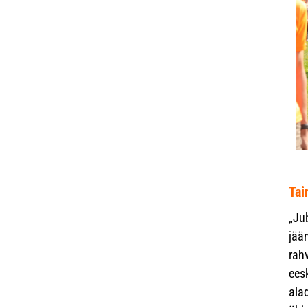
Tai
„Ju
jää
rah
ees
ala