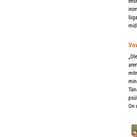
eesm
ini
liig
mid
Vov
„Ol
are
mit
min
Tän
psü
On 