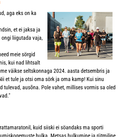
a
nud, aga eks on ka
dsin, et ei jaksa ja
 ongi liigutada vaja,
need meie sörgid
, kui nad lihtsalt
e me väikse seltskonnaga 2024. aasta detsembris ja
ii et tule ja otsi oma sörk ja oma kamp! Kui sinu
nad tulevad, ausõna. Pole vahet, millises vormis sa oled
vad."
attamaratonil, kuid siiski ei söandaks ma sporti
kumiskogemuste hulka. Metsas hulkumine ja rütmiline