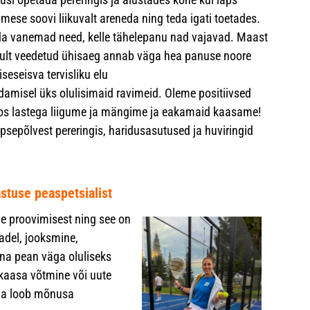
ese soovi liikuvalt areneda ning teda igati toetades.
enda vanemad need, kelle tähelepanu nad vajavad. Maast
kult veedetud ühisaeg annab väga hea panuse noore
seseisva tervisliku elu
amisel üks olulisimaid ravimeid. Oleme positiivsed
koos lastega liigume ja mängime ja eakamaid kaasame!
apsepõlvest pereringis, haridusasutused ja huviringid
astuse peaspetsialist
de proovimisest ning see on
del, jooksmine,
na pean väga oluliseks
 kaasa võtmine või uute
 ja loob mõnusa