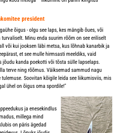
iakomitee president
igaühe õigus - olgu see laps, kes mängib õues, või
 turvaliselt. Minu enda suurim rõõm on see eriliselt
a all või kui jooksen läbi metsa, kus lõhnab kanarbik ja
seepärast, et see mulle hirmsasti meeldiks, vaid
s jõudu kanda poekotti või tõsta sülle lapselaps.
s olla terve ning rõõmus. Väiksemad sammud nagu
 tulemuse. Soovitan kõigile leida see liikumisviis, mis
al ühel on õigus oma spordile!"
 õppeedukus ja enesekindlus
d omadus, millega mind
klubis on päris ägedad
repidevus. Lõpuks jõudis