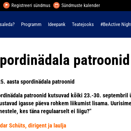
Registreeri sündmus
Sündmuste kalender
saleda?
Programm
Ideepank
Teatejooks
#BeActive Nigh
pordinädala patroonid
5. aasta spordinädala patroonid
rdinädala patroonid kutsuvad kõiki 23.-30. septembril 
ustavad igasse päeva rohkem liikumist lisama. Uurisime
mestele, kes täna regulaarselt ei liigu?"
dar Schüts, dirigent ja laulja