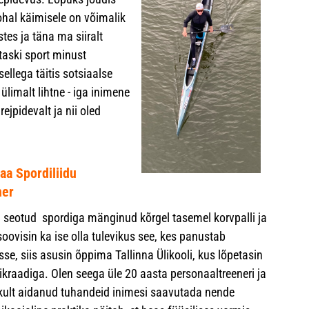
kohal käimisele on võimalik
es ja täna ma siiralt
taski sport minust
ellega täitis sotsiaalse
limalt lihtne - iga inimene
ejpidevalt ja nii oled
a Spordiliidu
ner
d seotud spordiga mänginud kõrgel tasemel korvpalli ja
oovisin ka ise olla tulevikus see, kes panustab
sse, siis asusin õppima Tallinna Ülikooli, kus lõpetasin
kraadiga. Olen seega üle 20 aasta personaaltreeneri ja
dlikult aidanud tuhandeid inimesi saavutada nende