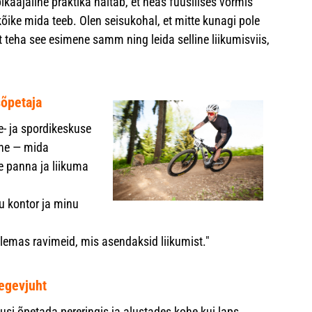
ikaajaline praktika näitab, et heas füüsilises vormis
ike mida teeb. Olen seisukohal, et mitte kunagi pole
t teha see esimene samm ning leida selline liikumisviis,
sõpetaja
e- ja spordikeskuse
ine — mida
e panna ja liikuma
u kontor ja minu
lemas ravimeid, mis asendaksid liikumist."
egevjuht
tusi õpetada pereringis ja alustades kohe kui laps