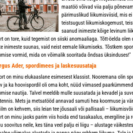
maatöö võivad viia palju põnevama
pärimuslikud liikumisviisid, mis 
teistsugust liikumiskogemust, teis
saanud inimeste kõige levinum lii
rt on tore, kuid tegemist on siiski anomaaliaga. Tõtt-öelda ol
te inimeste suunas, vaid neist eemale liikumiseks. Tõstkem spor
kumise vormid, mida on võimalik sooritada õndsas üksinduses!"
gus Ader, spordimees ja laskesuusataja
ort on minu elukaaslane esimesest klassist. Nooremana olin spor
v ja ka hoovispordil oli oma koht, nüüd viimased paarkümmend a
kumise nautija. Talvel meeldib mulle suusatada ja kevadel ja suve
 tennis. Mets ja metsatööd annavad samuti hea koormuse ja vä
 ilm on kehvem, siis leian tee jõusaali või pallisaali – liikumisvõ
rt on minu jaoks parim viis hoida end tasakaalus, energiline ja
u soovitus neile, kes täna veel palju ei liigu – alustage väike
aalne võimalus alustada ja panna päev rohkem liikuma. Tule ja l