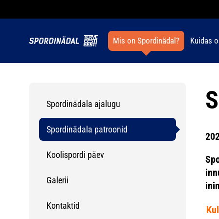
Mis on Spordinädal?
Kuidas o
S
Spordinädala ajalugu
Spordinädala patroonid
202
Koolispordi päev
Spo
inn
Galerii
ini
Kontaktid
Kul