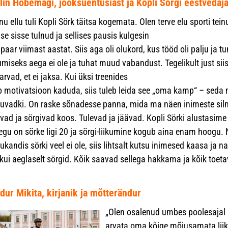
lin Hõbemägi, jooksuentusiast ja Kopli Sörgi eestvedaj
nu ellu tuli Kopli Sörk täitsa kogemata. Olen terve elu sporti tei
se sisse tulnud ja sellises pausis kulgesin
paar viimast aastat. Siis aga oli olukord, kus tööd oli palju ja tun
kumiseks aega ei ole ja tuhat muud vabandust. Tegelikult just siis
 arvad, et ei jaksa. Kui üksi treenides
b motivatsioon kaduda, siis tuleb leida see „oma kamp“ – seda 
uvadki. On raske sõnadesse panna, mida ma näen inimeste silmis
evad ja sörgivad koos. Tulevad ja jäävad. Kopli Sörki alustasim
egu on sörke ligi 20 ja sörgi-liikumine kogub aina enam hoogu. N
ukandis sörki veel ei ole, siis lihtsalt kutsu inimesed kaasa ja 
 kui aeglaselt sörgid. Kõik saavad sellega hakkama ja kõik toeta
dur Mikita, kirjanik ja mõtterändur
„Olen osalenud umbes poolesajal r
arvata oma kõige mõjusamata lii