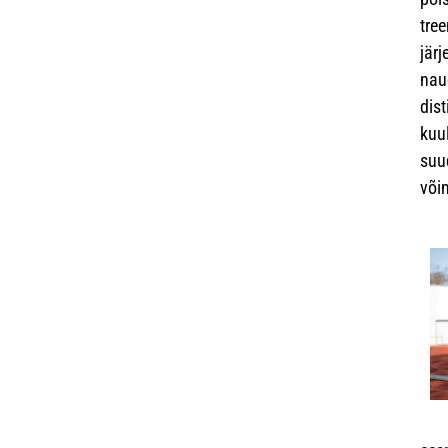
tree
jär
nau
dist
kuul
suud
või