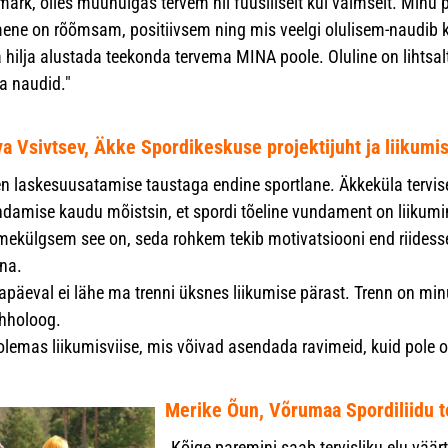
ärk, olles muuhulgas tervem nii füüsiliselt kui vaimselt. Minu p
mene on rõõmsam, positiivsem ning mis veelgi olulisem-naudib kõ
a hilja alustada teekonda tervema MINA poole. Oluline on lihtsal
a naudid."
a Vsivtsev, Äkke Spordikeskuse projektijuht ja liikumi
en laskesuusatamise taustaga endine sportlane. Äkkeküla tervis
ndamise kaudu mõistsin, et spordi tõeline vundament on liikum
mekülgsem see on, seda rohkem tekib motivatsiooni end riidess
na.
apäeval ei lähe ma trenni üksnes liikumise pärast. Trenn on min
hholoog.
olemas liikumisviise, mis võivad asendada ravimeid, kuid pole o
Merike Õun, Võrumaa Spordiliidu t
„Kõige paremini saab tervisliku elu väär