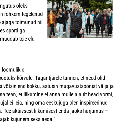
ingutus oleks
len rohkem tegelenud
le ajaga toimunud nii
hes spordiga
 muudab teie elu
 loomulik o
ootuks kõrvale. Tagantjärele tunnen, et need olid
si võtsin end kokku, astusin mugavustsoonist välja ja
äna tean, et liikumine ei anna mulle ainult head vormi,
jal ei leia, ning oma eeskujuga olen inspireerinud
a. Tee aktiivsest liikumisest enda jaoks harjumus –
vajab kujunemiseks aega."