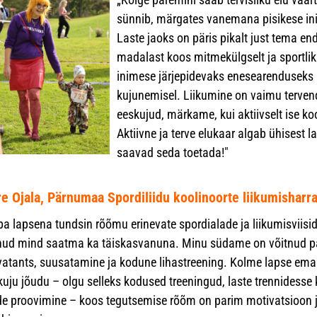
sünnib, märgates vanemana pisikese inim
Laste jaoks on päris pikalt just tema 
madalast koos mitmekülgselt ja sportli
inimese järjepidevaks enesearenduseks i
kujunemisel. Liikumine on vaimu tervend
eeskujud, märkame, kui aktiivselt ise 
Aktiivne ja terve elukaar algab ühisest l
saavad seda toetada!"
re Ojala, Pärnumaa Spordiliidu koolinoorte liikumisharr
ba lapsena tundsin rõõmu erinevate spordialade ja liikumisviisi
nud mind saatma ka täiskasvanuna. Minu südame on võitnud pa
vatants, suusatamine ja kodune lihastreening. Kolme lapse ema
kuju jõudu – olgu selleks kodused treeningud, laste trennidesse
de proovimine – koos tegutsemise rõõm on parim motivatsioon