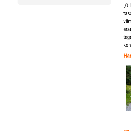
„Ol
tas
vii
era
teg
koh
Han