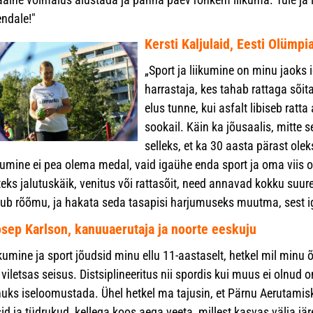
endale!"
Kersti Kaljulaid, Eesti Olümp
„Sport ja liikumine on minu jaoks 
harrastaja, kes tahab rattaga sõita
elus tunne, kui asfalt libiseb ratt
sookail. Käin ka jõusaalis, mitte 
selleks, et ka 30 aasta pärast olek
kumine ei pea olema medal, vaid igaühe enda sport ja oma vii
teks jalutuskäik, venitus või rattasõit, need annavad kokku suure
ub rõõmu, ja hakata seda tasapisi harjumuseks muutma, sest ig
sep Karlson, kanuuaerutaja ja noorte eeskuju
ikumine ja sport jõudsid minu ellu 11-aastaselt, hetkel mil minu
 viletsas seisus. Distsiplineeritus nii spordis kui muus ei olnu
nuks iseloomustada. Ühel hetkel ma tajusin, et Pärnu Aerutamis
id ja tüdrukud, kellega koos aega veeta, millest kasvas välja jä