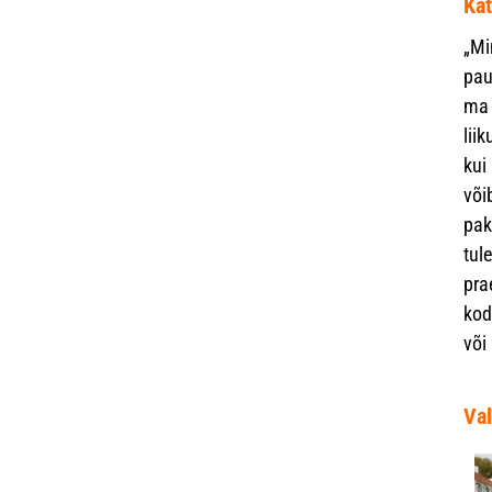
Kät
„
Mi
pau
ma 
lii
kui
või
pak
tul
pra
kod
või
Val