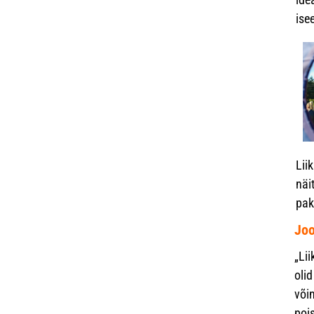
ise
Lii
näi
pak
Joo
„Li
olid
või
pois