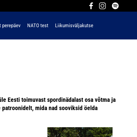
t perepäev
NATO test
Liikumisväljakutse
üle Eesti toimuvast spordinädalast osa võtma ja
 patroonidelt, mida nad sooviksid öelda