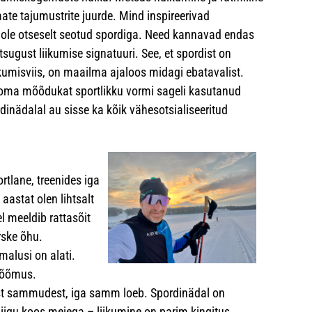
te tajumustrite juurde. Mind inspireerivad
ei ole otseselt seotud spordiga. Need kannavad endas
tsugust liikumise signatuuri. See, et spordist on
kumisviis, on maailma ajaloos midagi ebatavalist.
en oma mõõdukat sportlikku vormi sageli kasutanud
dinädalal au sisse ka kõik vähesotsialiseeritud
tlane, treenides iga
astat olen lihtsalt
l meeldib rattasõit
rske õhu.
imalusi on alati.
 rõõmus.
stest sammudest, iga samm loeb. Spordinädal on
iigu koos meiega – liikumine on parim kingitus