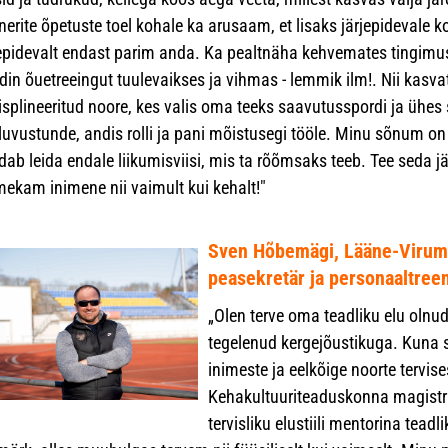
nerite õpetuste toel kohale ka arusaam, et lisaks järjepidevale 
jepidevalt endast parim anda. Ka pealtnäha kehvemates tingimust
din õuetreeingut tuulevaikses ja vihmas - lemmik ilm!. Nii kasva
isplineeritud noore, kes valis oma teeks saavutusspordi ja ühes s
uvustunde, andis rolli ja pani mõistusegi tööle. Minu sõnum on ü
ab leida endale liikumisviisi, mis ta rõõmsaks teeb. Tee seda jär
mekam inimene nii vaimult kui kehalt!"
Sven Hõbemägi, Lääne-Viruma
peasekretär ja personaaltree
„Olen terve oma teadliku elu olnu
tegelenud kergejõustikuga. Kuna s
inimeste ja eelkõige noorte tervise
Kehakultuuriteaduskonna magistri
tervisliku elustiili mentorina tea