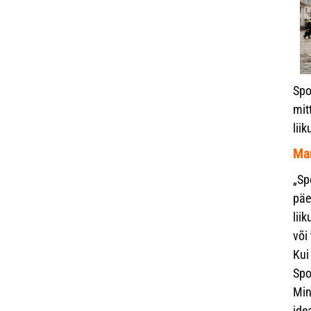
Spo
mit
lii
Mar
„Sp
päe
lii
või
Kui
Spo
Min
ide