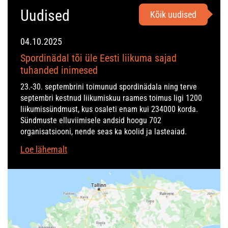
Uudised
Kõik uudised
04.10.2025
Spordinädal tõi üle Eesti liikuma sajad
tuhanded inimesed
23.-30. septembrini toimunud spordinädala ning terve
septembri kestnud liikumiskuu raames toimus ligi 1200
liikumissündmust, kus osaleti enam kui 234000 korda.
Sündmuste elluviimisele andsid hoogu 702
organisatsiooni, nende seas ka koolid ja lasteaiad.
Loe lähemalt