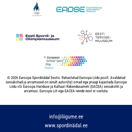
© 2026 Euroopa Spordinädal Eestis. Rahastatud Euroopa Liidu poolt. Avaldatud
seisukohad ja arvamused on ainult autori(te) omad ega pruugi kajastada Euroopa
Liidu või Euroopa Hariduse ja Kultuuri Rakendusameti (EACEA) seisukohti ja
arvamusi. Euroopa Liit ega EACEA nende eest ei vastuta.
info@liigume.ee
www.spordinädal.ee