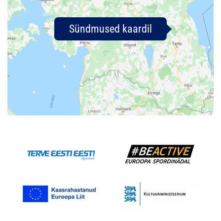
Sündmused kaardil