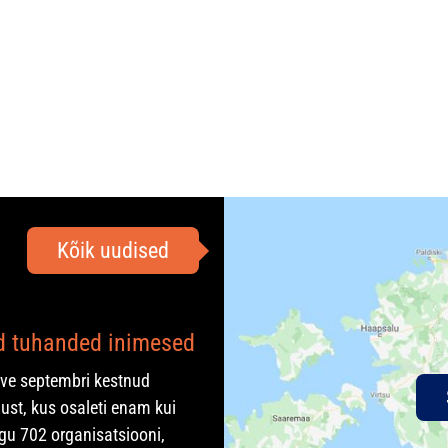
Kõik uudised
ad tuhanded inimesed
rve septembri kestnud
ust, kus osaleti enam kui
gu 702 organisatsiooni,