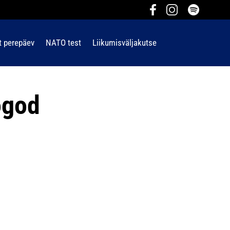
t perepäev
NATO test
Liikumisväljakutse
ogod