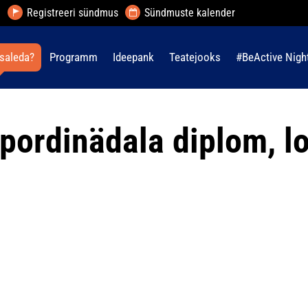
Registreeri sündmus
Sündmuste kalender
saleda?
Programm
Ideepank
Teatejooks
#BeActive Nigh
pordinädala diplom, l