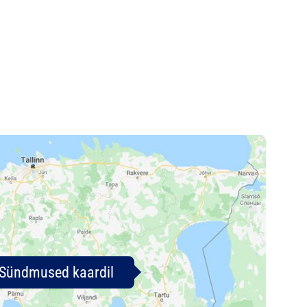
Sündmused kaardil