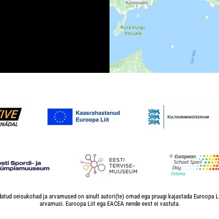
atud seisukohad ja arvamused on ainult autori(te) omad ega pruugi kajastada Euroopa L
arvamusi. Euroopa Liit ega EACEA nende eest ei vastuta.