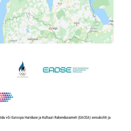
iidu või Euroopa Hariduse ja Kultuuri Rakendusameti (EACEA) seisukohti ja