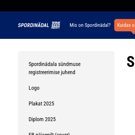
Mis on Spordinädal?
Kuidas o
S
Spordinädala sündmuse
registreerimise juhend
Logo
Plakat 2025
Diplom 2025
FB päisepilt (cover)