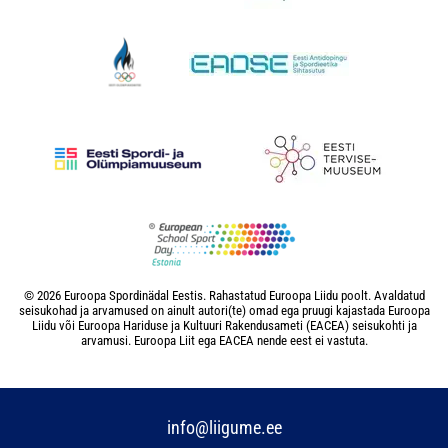
© 2026 Euroopa Spordinädal Eestis. Rahastatud Euroopa Liidu poolt. Avaldatud
seisukohad ja arvamused on ainult autori(te) omad ega pruugi kajastada Euroopa
Liidu või Euroopa Hariduse ja Kultuuri Rakendusameti (EACEA) seisukohti ja
arvamusi. Euroopa Liit ega EACEA nende eest ei vastuta.
info@liigume.ee