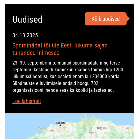
Uudised
Kõik uudised
04.10.2025
Spordinädal tõi üle Eesti liikuma sajad
tuhanded inimesed
23.-30. septembrini toimunud spordinädala ning terve
septembri kestnud liikumiskuu raames toimus ligi 1200
liikumissündmust, kus osaleti enam kui 234000 korda.
Sündmuste elluviimisele andsid hoogu 702
organisatsiooni, nende seas ka koolid ja lasteaiad.
Loe lähemalt