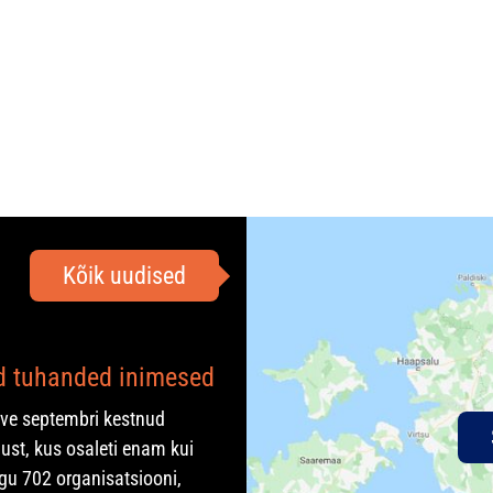
Kõik uudised
ad tuhanded inimesed
rve septembri kestnud
ust, kus osaleti enam kui
gu 702 organisatsiooni,