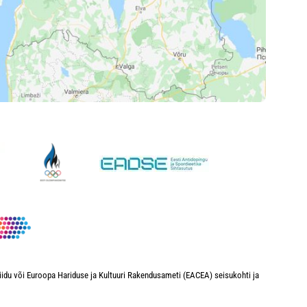
iidu või Euroopa Hariduse ja Kultuuri Rakendusameti (EACEA) seisukohti ja