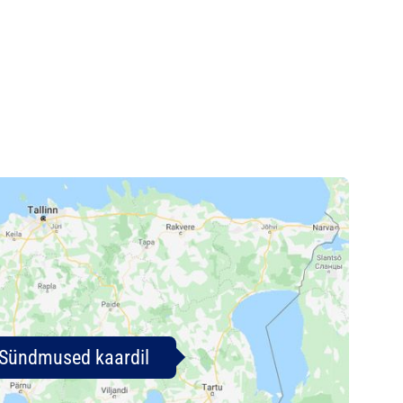
Sündmused kaardil