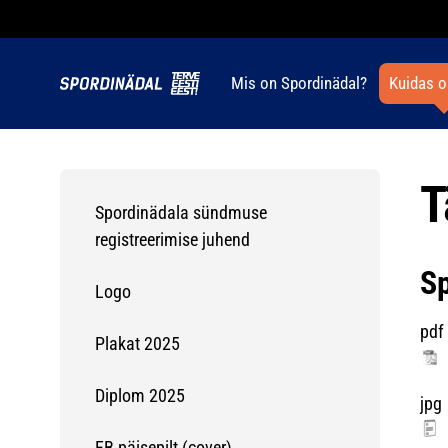
Mis on Spordinädal?
Kuidas o
T
Spordinädala sündmuse
registreerimise juhend
Sp
Logo
pdf
Plakat 2025
Diplom 2025
jpg
FB päisepilt (cover)