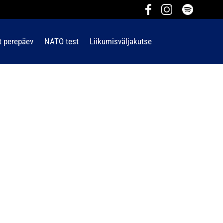
t perepäev
NATO test
Liikumisväljakutse