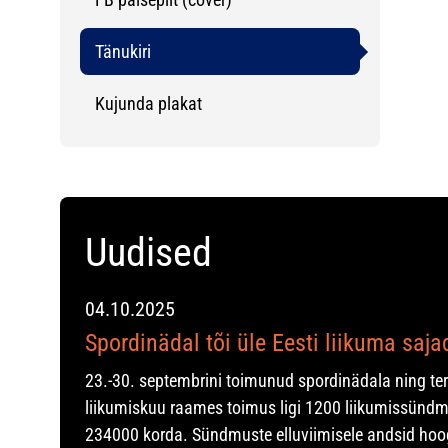
Tänukiri
Kujunda plakat
Uudised
04.10.2025
Spordinädal tõi üle Eesti liikuma saj
23.-30. septembrini toimunud spordinädala ning te
liikumiskuu raames toimus ligi 1200 liikumissündm
234000 korda. Sündmuste elluviimisele andsid hoo