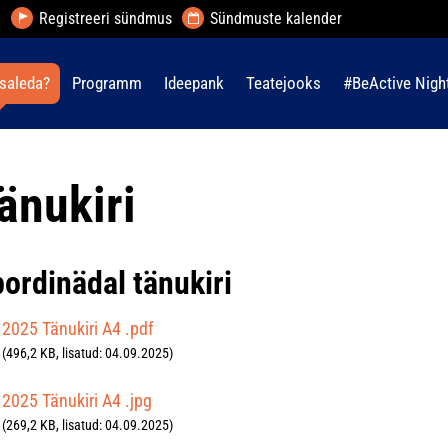
Registreeri sündmus
Sündmuste kalender
saleda?
Programm
Ideepank
Teatejooks
#BeActive Nigh
änukiri
ordinädal tänukiri
2025 Tänukiri A4 .pdf
(496,2 KB, lisatud: 04.09.2025)
2025 Tänukiri A4 .jpg
(269,2 KB, lisatud: 04.09.2025)