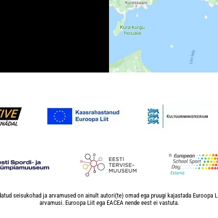
atud seisukohad ja arvamused on ainult autori(te) omad ega pruugi kajastada Euroopa L
arvamusi. Euroopa Liit ega EACEA nende eest ei vastuta.