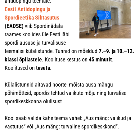
antidopingu teemale.
Eesti Antidopingu ja
Spordieetika Sihtasutus
(EADSE)
viib Spordinädala
raames koolides üle Eesti läbi
spordi aususe ja turvalisuse
teemalisi külalistunde. Tunnid on mõeldud
7.–9. ja 10.–12.
klassi õpilastele
. Koolituse kestus on
45 minutit
.
Koolitused on
tasuta
.
Külalistunnid aitavad noortel mõista ausa mängu
põhimõtteid, spordis tehtud valikute mõju ning turvalise
spordikeskkonna olulisust.
Kool saab valida kahe teema vahel: „Aus mäng: valikud ja
vastutus“ või „Aus mäng: turvaline spordikeskkond“.