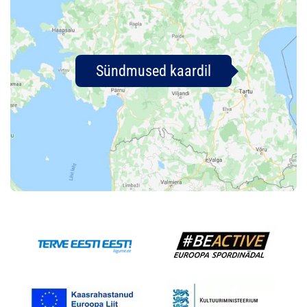
Sündmused kaardil