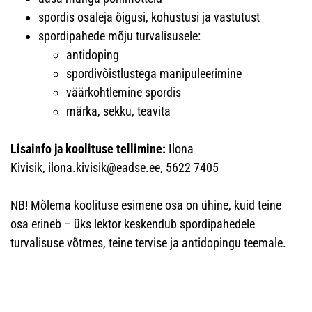
spordis osaleja õigusi, kohustusi ja vastutust
spordipahede mõju turvalisusele:
antidoping
spordivõistlustega manipuleerimine
väärkohtlemine spordis
märka, sekku, teavita
Lisainfo ja koolituse tellimine:
Ilona
Kivisik,
ilona.kivisik@eadse.ee, 5622 7405
NB! Mõlema koolituse esimene osa on ühine, kuid teine
osa erineb – üks lektor keskendub spordipahedele
turvalisuse võtmes, teine tervise ja antidopingu teemale.