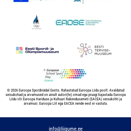
© 2026 Euroopa Spordinädal Eestis. Rahastatud Euroopa Liidu poolt. Avaldatud
seisukohad ja arvamused on ainult autori(te) omad ega pruugi kajastada Euroopa
Liidu või Euroopa Hariduse ja Kultuuri Rakendusameti (EACEA) seisukohti ja
arvamusi. Euroopa Liit ega EACEA nende eest ei vastuta.
info@liigume.ee