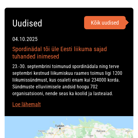
Uudised
Kõik uudised
04.10.2025
Spordinädal tõi üle Eesti liikuma sajad
tuhanded inimesed
23.-30. septembrini toimunud spordinädala ning terve
septembri kestnud liikumiskuu raames toimus ligi 1200
liikumissündmust, kus osaleti enam kui 234000 korda.
Sündmuste elluviimisele andsid hoogu 702
organisatsiooni, nende seas ka koolid ja lasteaiad.
Loe lähemalt